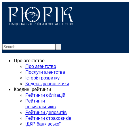
.
info@rurik.com.ua
Про агентство
+38 (099) 037-19-83
Про агентство
Послуги агентства
Історія розвитку
Кодекс ділової етики
Кредині рейтинги
Рейтинги облігацій
Рейтинги
позичальників
Рейтинги депозитів
Рейтинги страховиків
ІДКР банківської