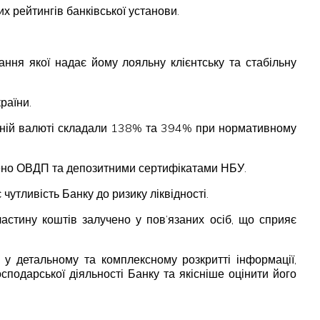
х рейтингів банківської установи.
ння якої надає йому лояльну клієнтську та стабільну
раїни.
земній валюті складали 138% та 394% при нормативному
влено ОВДП та депозитними сертифікатами НБУ.
чутливість Банку до ризику ліквідності.
астину коштів залучено у пов’язаних осіб, що сприяє
 у детальному та комплексному розкритті інформації,
подарської діяльності Банку та якісніше оцінити його