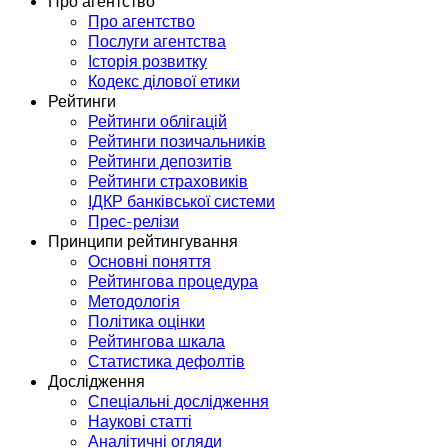
Про агентство
Про агентство
Послуги агентства
Історія розвитку
Кодекс ділової етики
Рейтинги
Рейтинги облігацій
Рейтинги позичальників
Рейтинги депозитів
Рейтинги страховиків
ІДКР банківської системи
Прес-релізи
Принципи рейтингування
Основні поняття
Рейтингова процедура
Методологія
Політика оцінки
Рейтингова шкала
Статистика дефолтів
Дослідження
Спеціальні дослідження
Наукові статті
Аналітичні огляди