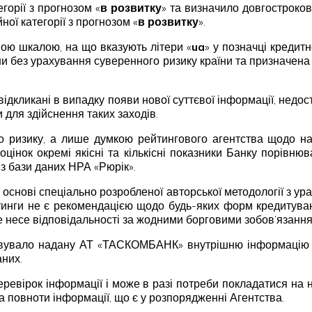
горії з прогнозом «
в розвитку
» та визначило довгостроков
ної категорії з прогнозом «
в розвитку
».
ою шкалою, на що вказують літери «
ua
» у позначці кредит
їни без урахування суверенного ризику країни та призначе
відкликані в випадку появи нової суттєвої інформації, недо
 для здійснення таких заходів.
 ризику, а лише думкою рейтингового агентства щодо над
оцінок окремі якісні та кількісні показники Банку порівню
 з бази даних НРА «Рюрік».
 основі спеціально розробленої авторської методології з ур
тинги не є рекомендацією щодо будь-яких форм кредитуван
не несе відповідальності за жодними борговими зобов’язання
увало надану АТ «ТАСКОМБАНК» внутрішню інформацію і ф
аних.
ревірок інформації і може в разі потреби покладатися на н
та повноти інформації, що є у розпорядженні Агентства.