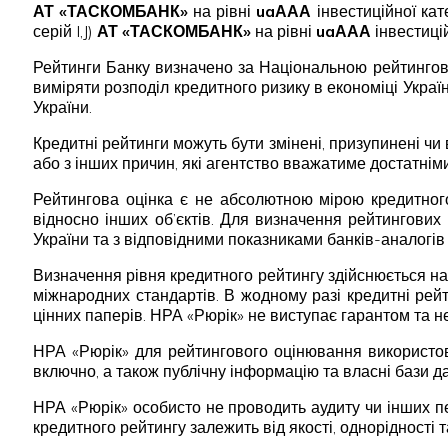
АТ «ТАСКОМБАНК»
на рівні
uaААА
інвестиційної кате
серій I,J)
АТ «ТАСКОМБАНК»
на рівні
uaААА
інвестицій
Рейтинги Банку визначено за Національною рейтингов
виміряти розподіл кредитного ризику в економіці Укра
України.
Кредитні рейтинги можуть бути змінені, призупинені чи 
або з інших причин, які агентство вважатиме достатніми
Рейтингова оцінка є не абсолютною мірою кредитного
відносно інших об’єктів. Для визначення рейтингових 
України та з відповідними показниками банків-аналогів
Визначення рівня кредитного рейтингу здійснюється на
міжнародних стандартів. В жодному разі кредитні рей
цінних паперів. НРА «Рюрік» не виступає гарантом та 
НРА «Рюрік» для рейтингового оцінювання використов
включно, а також публічну інформацію та власні бази д
НРА «Рюрік» особисто не проводить аудиту чи інших пе
кредитного рейтингу залежить від якості, однорідності 