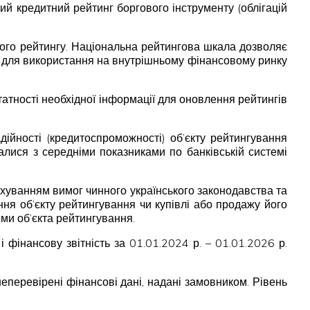
ий кредитний рейтинг боргового інструменту (облігацій
ного рейтингу. Національна рейтингова шкала дозволяє
на для використання на внутрішньому фінансовому ринку
статності необхідної інформації для оновлення рейтингів
ійності (кредитоспроможності) об’єкту рейтингування
валися з середніми показниками по банківській системі
ахуванням вимог чинного українського законодавства та
ня об’єкту рейтингування чи купівлі або продажу його
ми об’єкта рейтингування.
інансову звітність за 01.01.2024 р. – 01.01.2026 р.
еперевірені фінансові дані, надані замовником. Рівень