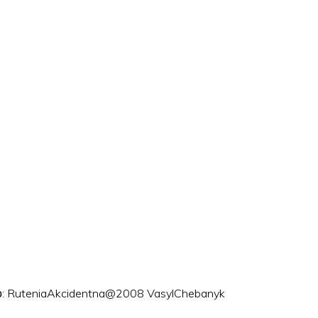
ого: RuteniaAkcidentna@2008 VasylChebanyk