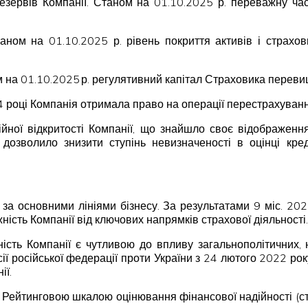
езервів Компанії. Станом на 01.10.2025 р. переважну ча
Станом на 01.10.2025 р. рівень покриття активів і стра
м на 01.10.2025 р. регулятивний капітал Страховика перев
 році Компанія отримала право на операції перестрахуван
ійної відкритості Компанії, що знайшло своє відображення
дозволило знизити ступінь невизначеності в оцінці кре
 за основними лініями бізнесу. За результатами 9 міс. 20
ість Компанії від ключових напрямків страхової діяльності.
ьність Компанії є чутливою до впливу загальнополітичних
есії російської федерації проти України з 24 лютого 2022 ро
ії.
за Рейтинговою шкалою оцінювання фінансової надійності (сті