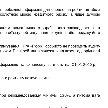
ті необхідної інформації для оновлення рейтингів або з
 абсолютною мірою кредитного ризику, а лише думкою
анням вимог чинного українського законодавства та
ня об’єкту рейтингування чи купівлі або продажу його
тингування. НРА «Рюрік» особисто не проводить аудиту
иком. Рівні рейтингів залежать від якості, однорідності
рмацію та фінансову звітність на 01.01.2018 р. –
ного рейтингу позичальника.
% при рекомендованому мінімумі 136%, а питома вага