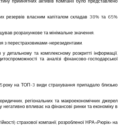
стину прийнятних активів Компанії було представлено
хових резервів власним капіталом складав 38% та 65%
ищував розрахункове та мінімальне значення.
ня з перестраховиками-нерезидентами.
 у детальному та комплексному розкритті інформації,
дитоспроможності та аналізі фінансово-господарської
25 року на ТОП-3 види страхування припадало близько
, юридичних, регіональних та макроекономічних джерел
ку негативно впливає на фінансові ринки та економіку в
йкості) страхової компанії, розробленої НРА «Рюрік» на