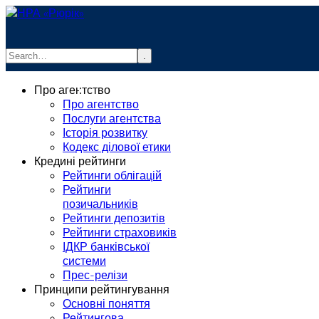
.
info@rurik.com.ua
Про агентство
+38 (099) 037-19-83
Про агентство
Послуги агентства
Історія розвитку
Кодекс ділової етики
Кредині рейтинги
Рейтинги облігацій
Рейтинги
позичальників
Рейтинги депозитів
Рейтинги страховиків
ІДКР банківської
системи
Прес-релізи
Принципи рейтингування
Основні поняття
Рейтингова