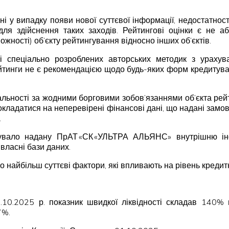
ні у випадку появи нової суттєвої інформації, недостатнос
для здійснення таких заходів. Рейтингові оцінки є не
жності) об’єкту рейтингування відносно інших об’єктів.
ві спеціально розроблених авторських методик з урахув
ейтинги не є рекомендацією щодо будь-яких форм кредитуван
дальності за жодними борговими зобов’язаннями об’єкта рей
покладатися на неперевірені фінансові дані, що надані замовн
.
увало надану ПрАТ «СК «УЛЬТРА АЛЬЯНС» внутрішню інфо
власні бази даних.
о найбільш суттєві фактори, які впливають на рівень кредит
01.10.2025 р. показник швидкої ліквідності складав 140
7%.