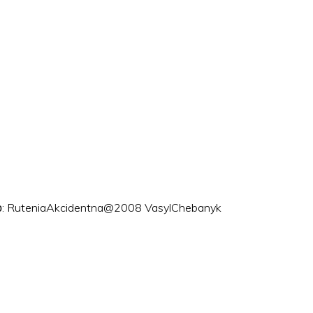
ого: RuteniaAkcidentna@2008 VasylChebanyk