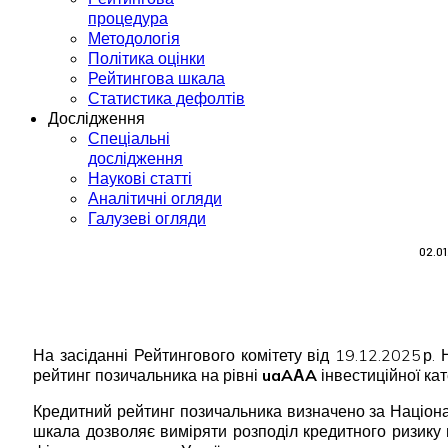
процедура
Методологія
Політика оцінки
Рейтингова шкала
Статистика дефолтів
Дослідження
Спеціальні
дослідження
Наукові статті
Аналітичні огляди
Галузеві огляди
02.0
На засіданні Рейтингового комітету від 19.12.2025 р
рейтинг позичальника на рівні
uaAАA
інвестиційної кат
Кредитний рейтинг позичальника визначено за Націона
шкала дозволяє виміряти розподіл кредитного ризику 