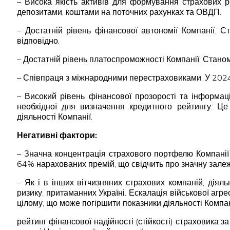
– Висока якість активів для формування страхових р
депозитами, коштами на поточних рахунках та ОВДП.
– Достатній рівень фінансової автономії Компанії. 
відповідно.
– Достатній рівень платоспроможності Компанії. Стано
– Співпраця з міжнародними перестраховиками. У 2024
– Високий рівень фінансової прозорості та інформац
необхідної для визначення кредитного рейтингу. Це 
діяльності Компанії.
Негативні фактори:
– Значна концентрація страхового портфелю Компанії
64% нарахованих премій, що свідчить про значну залежн
– Як і в інших вітчизняних страхових компаній, діял
ризику, притаманних Україні. Ескалація військової агр
цілому, що може погіршити показники діяльності Компан
рейтинг фінансової надійності (стійкості) страховика 