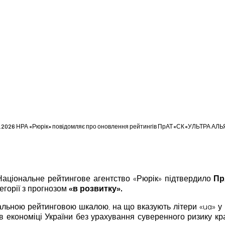
1.2026 НРА «Рюрік» повідомляє про оновлення рейтингів ПрАТ «СК «УЛЬТРА АЛ
. Національне рейтингове агентство «Рюрік» підтвердило
Пр
егорії з прогнозом
«в розвитку».
льною рейтинговою шкалою, на що вказують літери «ua» у 
в економіці України без урахування суверенного ризику к