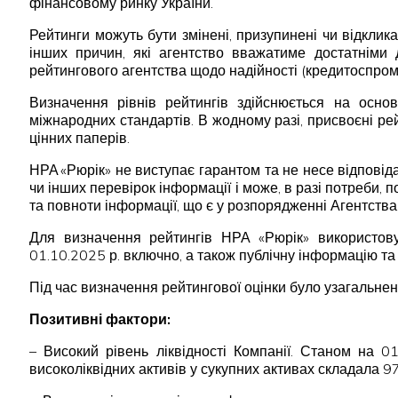
фінансовому ринку України.
Рейтинги можуть бути змінені, призупинені чи відклика
інших причин, які агентство вважатиме достатніми 
рейтингового агентства щодо надійності (кредитоспромо
Визначення рівнів рейтингів здійснюється на осно
міжнародних стандартів. В жодному разі, присвоєні р
цінних паперів.
НРА «Рюрік» не виступає гарантом та не несе відпові
чи інших перевірок інформації і може, в разі потреби, 
та повноти інформації, що є у розпорядженні Агентства
Для визначення рейтингів НРА «Рюрік» використов
01.10.2025 р. включно, а також публічну інформацію та 
Під час визначення рейтингової оцінки було узагальнен
Позитивні фактори:
– Високий рівень ліквідності Компанії. Станом на 
високоліквідних активів у сукупних активах складала 9