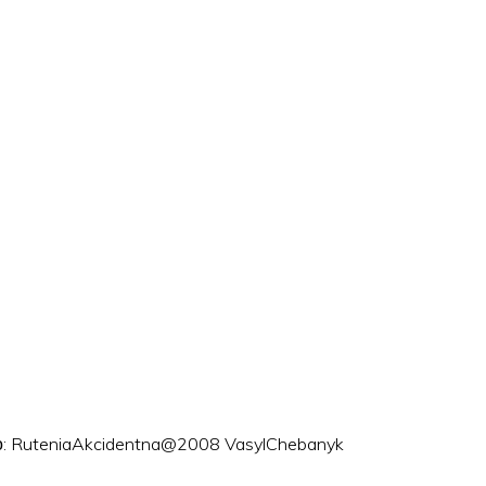
ого: RuteniaAkcidentna@2008 VasylChebanyk