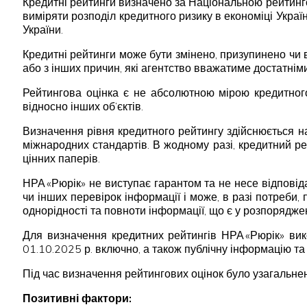
Кредитні рейтинги визначено за Національною рейтинг
виміряти розподіл кредитного ризику в економіці Укра
України.
Кредитні рейтинги може бути змінено, призупинено чи в
або з інших причин, які агентство вважатиме достатніми
Рейтингова оцінка є не абсолютною мірою кредитного
відносно інших об’єктів.
Визначення рівня кредитного рейтингу здійснюється н
міжнародних стандартів. В жодному разі, кредитний р
цінних паперів.
НРА «Рюрік» не виступає гарантом та не несе відпові
чи інших перевірок інформації і може, в разі потреби,
однорідності та повноти інформації, що є у розпорядже
Для визначення кредитних рейтингів НРА «Рюрік» ви
01.10.2025 р. включно, а також публічну інформацію та 
Під час визначення рейтингових оцінок було узагальнен
Позитивні фактори: