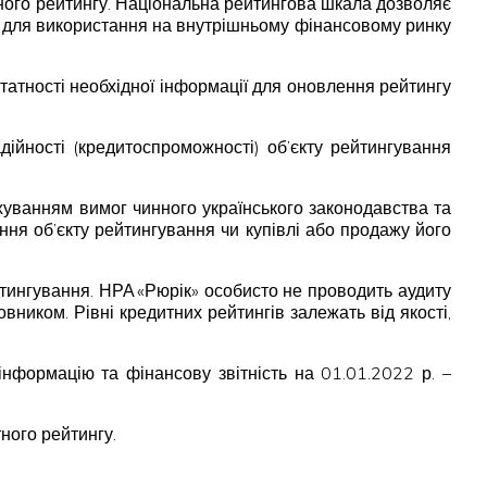
ного рейтингу. Національна рейтингова шкала дозволяє
на для використання на внутрішньому фінансовому ринку
статності необхідної інформації для оновлення рейтингу
ійності (кредитоспроможності) об’єкту рейтингування
хуванням вимог чинного українського законодавства та
ня об’єкту рейтингування чи купівлі або продажу його
тингування. НРА «Рюрік» особисто не проводить аудиту
вником. Рівні кредитних рейтингів залежать від якості,
формацію та фінансову звітність на 01.01.2022 р. –
ного рейтингу.