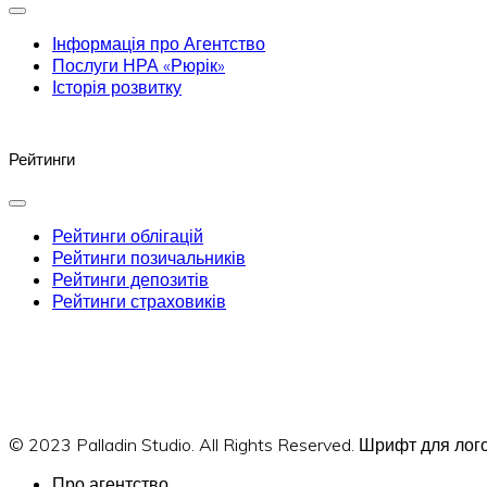
Інформація про Агентство
Послуги НРА «Рюрік»
Історія розвитку
Рейтинги
Рейтинги облігацій
Рейтинги позичальників
Рейтинги депозитів
Рейтинги страховиків
© 2023 Palladin Studio. All Rights Reserved. Шрифт для л
Про агентство