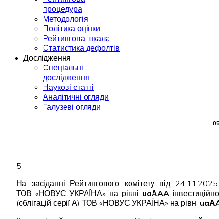
процедура
Методологія
Політика оцінки
Рейтингова шкала
Статистика дефолтів
Дослідження
Спеціальні
дослідження
Наукові статті
Аналітичні огляди
Галузеві огляди
05
5
На засіданні Рейтингового комітету від 24.11.2025
ТОВ «НОВУС УКРАЇНА» на рівні
uaАAA
інвестиційно
(облігацій серії А) ТОВ «НОВУС УКРАЇНА» на рівні
uaА