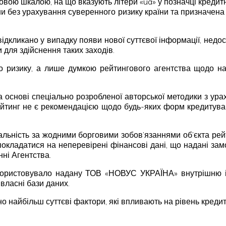
овою шкалою, на що вказують літери «ua» у позначці кредит
їни без урахування суверенного ризику країни та призначе
ідкликано у випадку появи нової суттєвої інформації, недо
 для здійснення таких заходів.
 ризику, а лише думкою рейтингового агентства щодо над
а основі спеціально розробленої авторської методики з ура
ейтинг не є рекомендацією щодо будь-яких форм кредитуван
дальність за жодними борговими зобов’язаннями об’єкта рей
 покладатися на неперевірені фінансові дані, що надані замо
нні Агентства.
користовувало надану ТОВ «НОВУС УКРАЇНА» внутрішню ін
власні бази даних.
о найбільш суттєві фактори, які впливають на рівень кредит