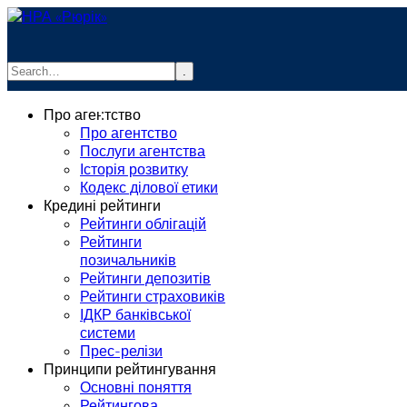
.
info@rurik.com.ua
Про агентство
+38 (099) 037-19-83
Про агентство
Послуги агентства
Історія розвитку
Кодекс ділової етики
Кредині рейтинги
Рейтинги облігацій
Рейтинги
позичальників
Рейтинги депозитів
Рейтинги страховиків
ІДКР банківської
системи
Прес-релізи
Принципи рейтингування
Основні поняття
Рейтингова