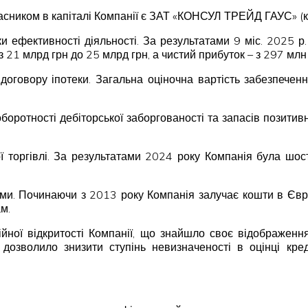
часником в капіталі Компанії є ЗАТ «КОНСУЛ ТРЕЙД ГАУС» (к
ки ефективності діяльності. За результатами 9 міс. 2025 р
с з 21 млрд грн до 25 млрд грн, а чистий прибуток – з 297 млн
 договору іпотеки. Загальна оціночна вартість забезпечен
 оборотності дебіторської заборгованості та запасів позити
ої торгівлі. За результатами 2024 року Компанія була шо
ми. Починаючи з 2013 року Компанія залучає кошти в Євро
м.
ійної відкритості Компанії, що знайшло своє відображення
дозволило знизити ступінь невизначеності в оцінці кре