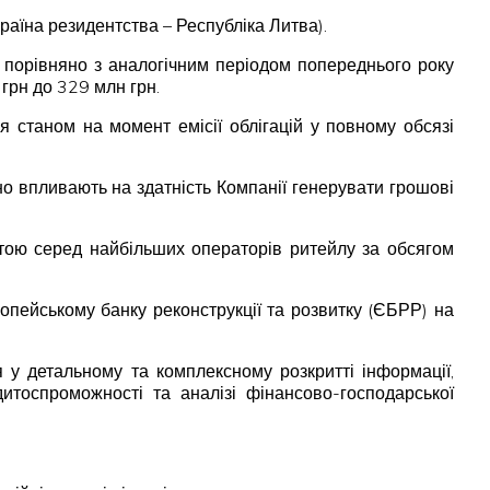
раїна резидентства – Республіка Литва).
. порівняно з аналогічним періодом попереднього року
 грн до 329 млн грн.
ня станом на момент емісії облігацій у повному обсязі
вно впливають на здатність Компанії генерувати грошові
стою серед найбільших операторів ритейлу за обсягом
пейському банку реконструкції та розвитку (ЄБРР) на
 у детальному та комплексному розкритті інформації,
дитоспроможності та аналізі фінансово-господарської