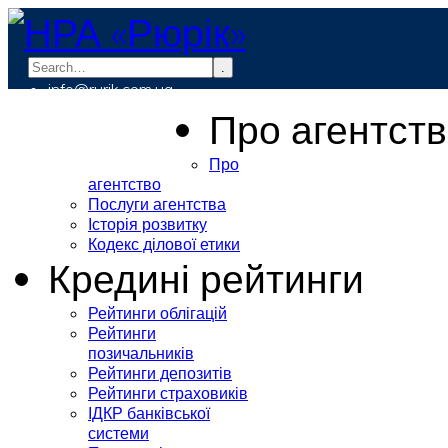
.
info@rurik.com.ua
+38 (099) 037-19-83
Про агентст
Про
агентство
Послуги агентства
Історія розвитку
Кодекс ділової етики
Кредині рейтинги
Рейтинги облігацій
Рейтинги
позичальників
Рейтинги депозитів
Рейтинги страховиків
ІДКР банківської
системи