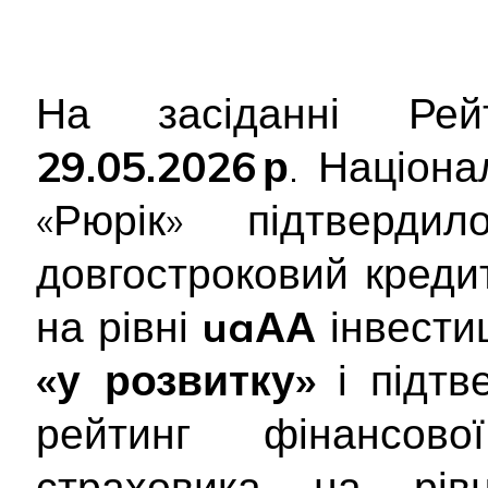
На засіданні Рейт
29.05.2026 р
. Націона
«Рюрік» підтверд
довгостроковий креди
на рівні
uaАА
інвестиц
«у розвитку»
і підт
рейтинг фінансової
страховика на рі