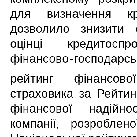
для визначення кр
дозволило знизити с
оцінці кредитосп
фінансово-господарськ
рейтинг фінансової
страховика за Рейти
фінансової надійнос
компанії, розроблен