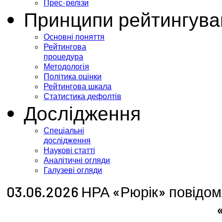
Прес-релізи
Принципи рейтингува
Основні поняття
Рейтингова
процедура
Методологія
Політика оцінки
Рейтингова шкала
Статистика дефолтів
Дослідження
Спеціальні
дослідження
Наукові статті
Аналітичні огляди
Галузеві огляди
03.06.2026 НРА «Рюрік» повідом