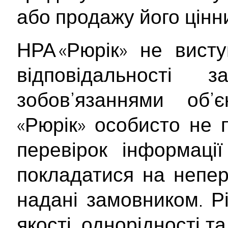
або продажу його цінн
НРА «Рюрік» не вист
відповідальності
зобов’язаннями об’
«Рюрік» особисто не 
перевірок інформаці
покладатися на непер
надані замовником. Рі
якості, однорідності т