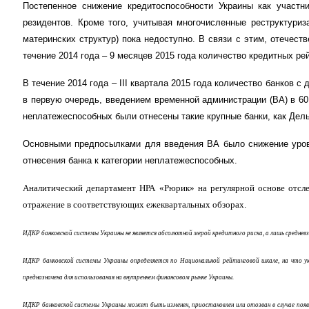
Постепенное снижение кредитоспособности Украины как участни
резидентов. Кроме того, учитывая многочисленные реструктури
материнских структур) пока недоступно. В связи с этим, отечес
течение 2014 года
–
9 месяцев 2015 год
а
количество кредитных ре
В течение 2014 года
–
ІІ
I квартала 2015 года количество банков
с
д
в первую очередь, введением временной администрации (ВА) в
60
неплатежеспособных были отнесены такие
крупн
ые банки, как Дел
Основными предпосылками для введения ВА было снижение уровн
отнесения банка к категории неплатежеспособных.
Аналитический департамент НРА «Рюрик» на регулярной основе отсле
отражение в соответствующих ежеквартальных обзорах.
ИДКР банковской системы Украины не является абсолютной мерой кредитного риска, а лишь среднев
ИДКР банковской системы Украины определяется по Национальной рейтинговой шкале, на что ук
предназначена для использования на внутреннем финансовом рынке Украины.
ИДКР банковской системы Украины может быть изменен, приостановлен или отозван в случае поя