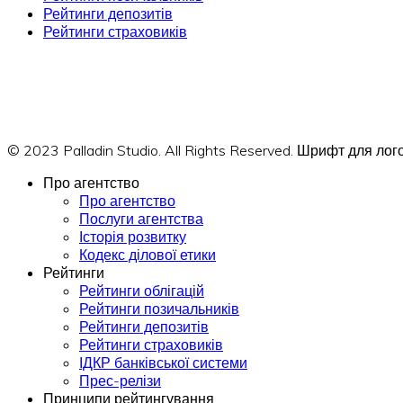
Рейтинги депозитів
Рейтинги страховиків
© 2023 Palladin Studio. All Rights Reserved. Шрифт для л
Про агентство
Про агентство
Послуги агентства
Історія розвитку
Кодекс ділової етики
Рейтинги
Рейтинги облігацій
Рейтинги позичальників
Рейтинги депозитів
Рейтинги страховиків
ІДКР банківської системи
Прес-релізи
Принципи рейтингування