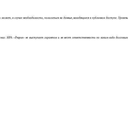
ожет, в случае необходимости, полагаться на данные, находящиеся в публичном доступе. Уровень
бумаг. НРА «Рюрик» не выступает гарантом и не несет ответственности по каким-либо долговым