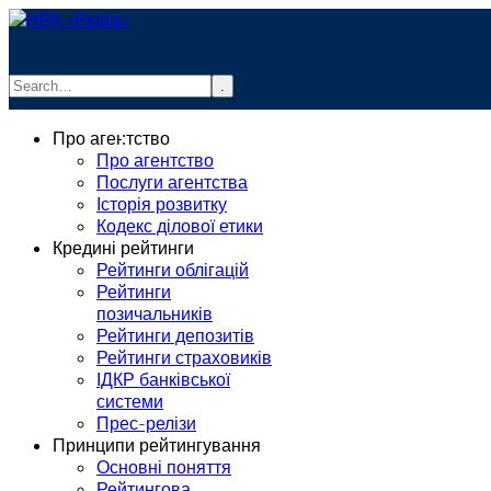
.
info@rurik.com.ua
Про агентство
+38 (099) 037-19-83
Про агентство
Послуги агентства
Історія розвитку
Кодекс ділової етики
Кредині рейтинги
Рейтинги облігацій
Рейтинги
позичальників
Рейтинги депозитів
Рейтинги страховиків
ІДКР банківської
системи
Прес-релізи
Принципи рейтингування
Основні поняття
Рейтингова