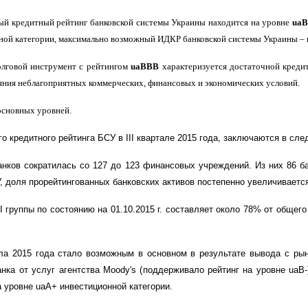
ный кредитный рейтинг банковской системы Украины находится на уровне
ua
ной категории, максимально возможный ИДКР банковской системы Украины – 
олговой инструмент с рейтингом
uaВВВ
характеризуется достаточной креди
яния неблагоприятных коммерческих, финансовых и экономических условий.
основных уровней.
о кредитного рейтинга БСУ в
ІІ
І квартале 2015 года, заключаются в сл
анков сократилась со
127
до
123
финансовых учреждений. Из них
86
б
 доля прорейтингованных банковских активов постепенно увеличивается
I группы по состоянию на 01.
10
.2015 г. составляет около
78
% от общего
ала
2015 года стало возможным
в основном в результате вывода с рын
ка от услуг агентства Moody's (поддерживало рейтинг на уровне uaВ-)
 уровне uaA+ инвестиционной категории
.