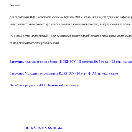
действий.
Для определения ИДКР банковской системы Украины НРА «Рюрик» использует публичную информацию
интегрального долгосрочного кредитного рейтинга зависит от качества, однородности и полноты 
Ни в коем случае определенный ИДКР не является рекомендацией относительно любых форм кред
обязательствам объекта рейтингования.­
Загрузить полную версию обзора «
ИДКР БСУ
:
ІІ
I квартал 2015 года» (22 стр., на укр
Загрузить Методику определения
ИДКР БСУ
(10 стр., ф. А4, на укр. языке)
Перейти к разделу «ИДКР Банковской системы»
info@rurik.com.ua