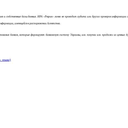
 и собственные базы данных. НРА «Рюрик» лично не проводит аудита или других проверок информации и м
информации, имеющейся в распоряжении Агентства.
итования банков, которые формируют банковскую систему Украины, или покупки или продажи их ценных 
. языке)