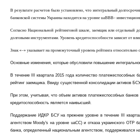
В результате расчетов было установлено, что интегральный долгосроч
банковской системы Украины находится на уровне uaBBВ– инвестицион
Согласно Национальной рейтинговой шкале, заемщик или отдельный д
долговыми инструментами. Уровень кредитоспособности зависит от вли
Знак «–» указывает на промежуточный уровень рейтинга относительно 
Основные изменения, которые обусловили повышение интегральног
В течение І
І
І квартала 2015 года количество платежеспособных б
рейтинг заемщика. Ввиду существенной консолидации активов БСУ,
При этом, учитывая, что объем активов платежеспособных банков 
кредитоспособность является наивысшей.
Поддержание ИДКР
БСУ
на прежнем уровне в течение III кварт
агентством Moody's на уровне uaCC) и отказа
у
краинск
ого
OTP бан
банка, определенный национальным агентством, поддерживался на