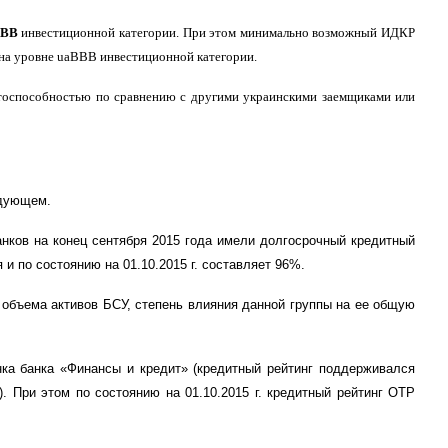
ВВВ
инвестиционной категории. При этом минимально возможный ИДКР
на уровне uaВВВ инвестиционной категории.
тоспособностью по сравнению с другими украинскими заемщиками или
едующем.
анк
ов
на конец
сентября
2015 года имел
и
долгосрочный кредитный
 и по состоянию на 01.
10
.2015 г. составляет 96%.
 объема активов БСУ, степень влияния данной группы на ее общую
ка банка «Финансы и кредит» (кредитный рейтинг поддерживался
. При этом по состоянию на 01.10.2015 г.
к
редитный рейтинг OTP