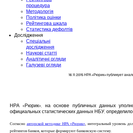
процедура
Методологія
Політика оцінки
Рейтингова шкала
Статистика дефолтів
Дослідження
Спеціальні
дослідження
Наукові статті
Аналітичні огляди
Галузеві огляди
16.11.2015 НРА «Рюрик» публикует ана
НРА «Рюрик», на основе публичных данных упо
официальных статистических данных НБУ, определило
Согласно
авторской методике НРА «Рюрик»
, интегральный уровень до
рейтингов банков, которые формируют банковскую систему.