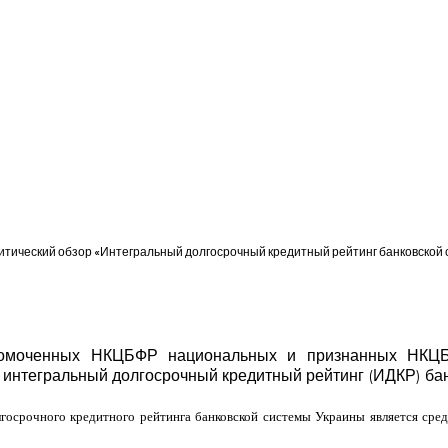
литический обзор «Интегральный долгосрочный кредитный рейтинг банковской си
лномоченных НКЦБФР национальных и
признанных
НКЦБФ
 интегральный долгосрочный кредитный рейтинг (ИДКР) ба
лгосрочного кредитного рейтинга банковской системы Украины является ср