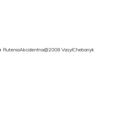
ого: RuteniaAkcidentna@2008 VasylChebanyk