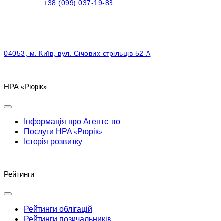
+38 (099) 037-19-83
04053, м. Київ, вул. Січових стрільців 52-А
НРА «Рюрік»
Інформація про Агентство
Послуги НРА «Рюрік»
Історія розвитку
Рейтинги
Рейтинги облігацій
Рейтинги позичальників