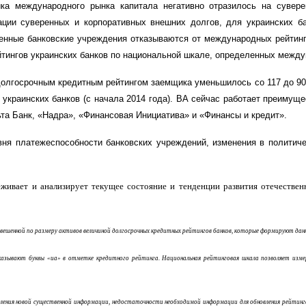
ка международного рынка капитала негативно отразилось на суверен
зации суверенных и корпоративных внешних долгов, для украинских 
твенные банковские учреждения отказываются от международных рейтинг
йтингов украинских банков по национальной шкале, определенных межд
олгосрочны
м
кредитны
м
рейтингом заемщика уменьшилось с
о
117 до
9
украинских банк
ов
(с начала 2014 года). ВА сейчас работает преимущес
ьта Банк, «Надра», «Финансовая Инициатива» и «Финансы и кредит».
я платежеспособности банковских учреждений, изменения в политичес
живает и анализирует текущее состояние и тенденции развития отечественн
звешенной по размеру активов величиной долгосрочных кредитных рейтингов банков, которые формируют дан
азывают буквы «ua» в отметке кредитного рейтинга. Национальная рейтинговая шкала позволяет измеря
вления новой существенной информации, недостаточности необходимой информации для обновления рейтин