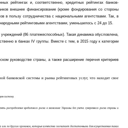
ных рейтингах и, соответственно, кредитных рейтингах банков-
банков внешнее финансирование (кроме фондирования со стороны
ов в пользу сотрудничества с национальными агентствами. Так, в
ународными рейтинговыми агентствами, уменьшил
о
сь с 24 до 15.
0
учреждений (
86
платежеспособных). Такая динамика обусловлена,
твенно в банках IV группы. Вместе с тем, в 2015 году к категории
ком руководстве страны, а также расширение перечня критериев
ой банковской системы и рынка рейтинговых услуг, что находит свое
ную систему.
ть распределение кредитного риска в экономике Украины без учета суверенного риска страны и
га или по другим причинам, которые агентство посчитает достаточными для осуществления таких