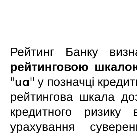
Рейтинг Банку виз
рейтинговою шкало
"
ua
" у позначці креди
рейтингова шкала д
кредитного ризику 
урахування сувере