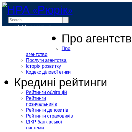
.
info@rurik.com.ua
+38 (099) 037-19-83
Про агентст
Про
агентство
Послуги агентства
Історія розвитку
Кодекс ділової етики
Кредині рейтинги
Рейтинги облігацій
Рейтинги
позичальників
Рейтинги депозитів
Рейтинги страховиків
ІДКР банківської
системи