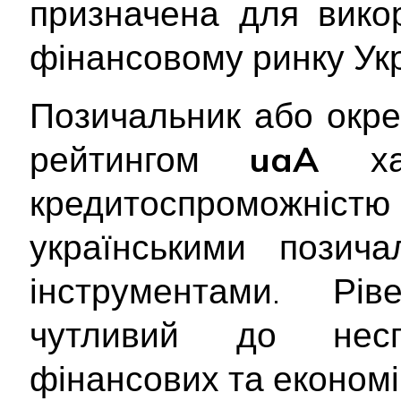
призначена для вико
фінансовому ринку Укр
Позичальник або окре
рейтингом
uaA
х
кредитоспроможніс
українськими позич
інструментами. Рів
чутливий до неспр
фінансових та економі