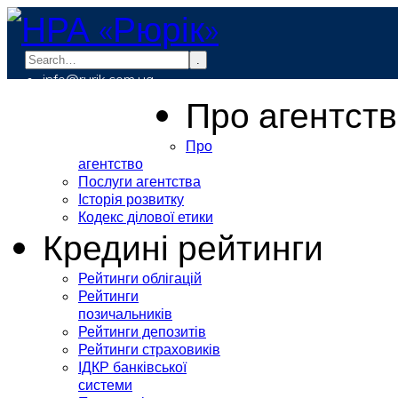
.
info@rurik.com.ua
+38 (099) 037-19-83
Про агентст
Про
агентство
Послуги агентства
Історія розвитку
Кодекс ділової етики
Кредині рейтинги
Рейтинги облігацій
Рейтинги
позичальників
Рейтинги депозитів
Рейтинги страховиків
ІДКР банківської
системи