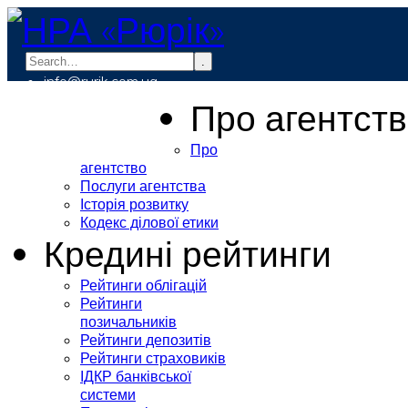
.
info@rurik.com.ua
+38 (099) 037-19-83
Про агентст
Про
агентство
Послуги агентства
Історія розвитку
Кодекс ділової етики
Кредині рейтинги
Рейтинги облігацій
Рейтинги
позичальників
Рейтинги депозитів
Рейтинги страховиків
ІДКР банківської
системи