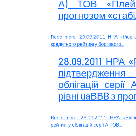
А) ТОВ «Плей
прогнозом «стаб
Read more: 29.09.2011 НРА «Рюрік
кредитного рейтингу боргового...
28.09.2011 НРА 
підтвердження 
облігацій сері
рівні uaВВB з пр
Read more: 28.09.2011 НРА «Рюрі
рейтингу облігацій серії А ТОВ...