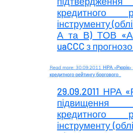
підтвердженн
кредитного р
інструменту (облі
А та В) ТОВ «Ав
uaCCC з прогнозо
Read more: 30.09.2011 НРА «Рюрік»
кредитного рейтингу боргового...
29.09.2011 НРА 
підвищення 
кредитного р
інструменту (облі