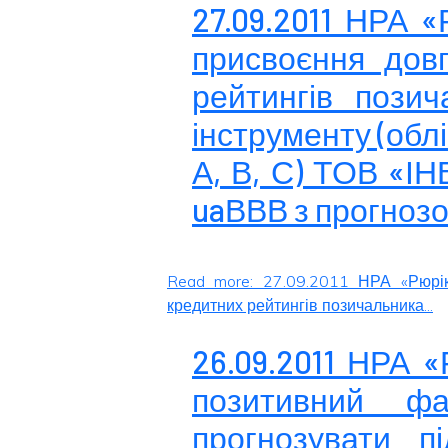
27.09.2011 НРА 
присвоєння довг
рейтингів позич
інструменту (облі
А, В, С) ТОВ «І
uaВВВ з прогноз
Read more: 27.09.2011 НРА «Рюрік
кредитних рейтингів позичальника...
26.09.2011 НРА 
позитивний ф
прогнозувати п