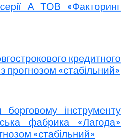
й серії А ТОВ «Факторинг
овгострокового кредитного
 з прогнозом «стабільний»
я борговому інструменту
рська фабрика «Лагода»
огнозом «стабільний»