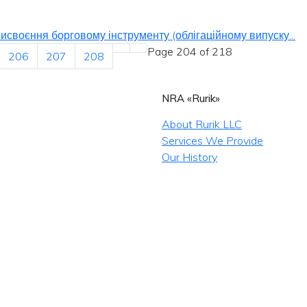
своєння борговому інструменту (облігаційному випуску...
Page 204 of 218
206
207
208
NRA «Rurik»
About Rurik LLC
Services We Provide
Our History