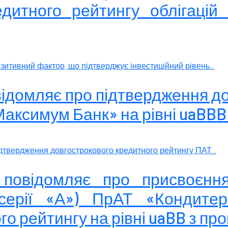
едитного рейтингу облігаці
итивний фактор, що підтверджує інвестиційний рівень...
овідомляє про підтвердження д
аксимум Банк» на рівні uaBBB
дтвердження довгострокового кредитного рейтингу ПАТ...
 повідомляє про присвоєнн
у серії «А») ПрАТ «Кондите
о рейтингу на рівні uaBB з пр