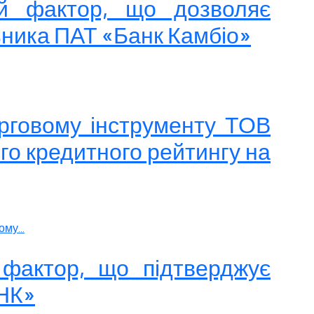
ий фактор, що дозволяє
ьника ПАТ «Банк Камбіо»
орговому інструменту ТОВ
го кредитного рейтингу на
му...
 фактор, що підтверджує
АНК»