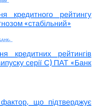
ий...
ня кредитного рейтингу
гнозом «стабільний»
АНК»...
ня кредитних рейтингів
ипуску серії С) ПАТ «Банк
 фактор, що підтверджує