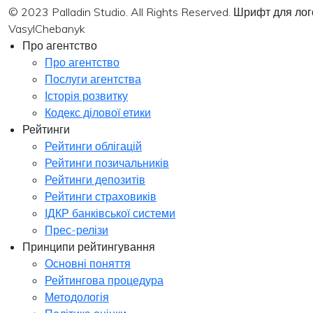
© 2023 Palladin Studio. All Rights Reserved. Шрифт для л
VasylChebanyk
Про агентство
Про агентство
Послуги агентства
Історія розвитку
Кодекс ділової етики
Рейтинги
Рейтинги облігацій
Рейтинги позичальників
Рейтинги депозитів
Рейтинги страховиків
ІДКР банківської системи
Прес-релізи
Принципи рейтингування
Основні поняття
Рейтингова процедура
Методологія