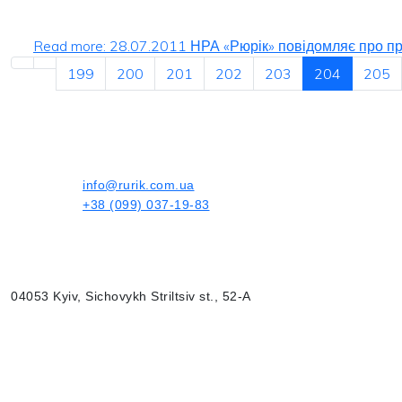
Read more: 28.07.2011 НРА «Рюрік» повідомляє про при
199
200
201
202
203
204
205
info@rurik.com.ua
+38 (099) 037-19-83
04053 Kyiv, Sichovykh Striltsiv st., 52-A