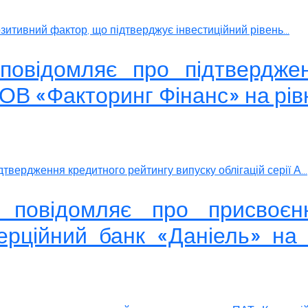
итивний фактор, що підтверджує інвестиційний рівень...
 повідомляє про підтвердже
 ТОВ «Факторинг Фінанс» на рів
вердження кредитного рейтингу випуску облігацій серії А...
» повідомляє про присвоєн
рційний банк «Даніель» на 