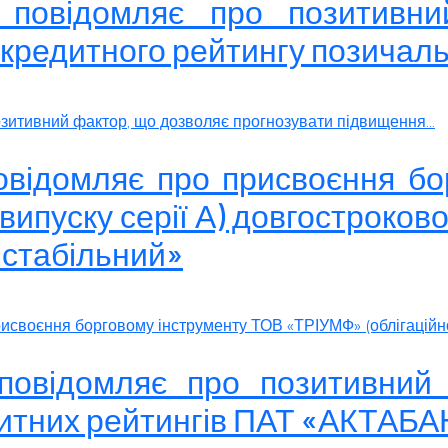
» повідомляє про позитивн
 кредитного рейтингу позичал
зитивний фактор, що дозволяє прогнозувати підвищення...
повідомляє про присвоєння б
випуску серії А) довгостроково
«стабільний»
исвоєння борговому інструменту ТОВ «ТРІУМФ» (облігаційно
 повідомляє про позитивний
дитних рейтингів ПАТ «АКТАБ