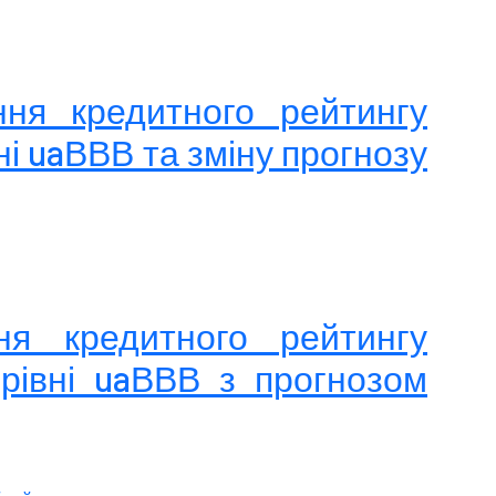
ння кредитного рейтингу
ні uaВВВ та зміну прогнозу
ня кредитного рейтингу
рівні uaВВВ з прогнозом