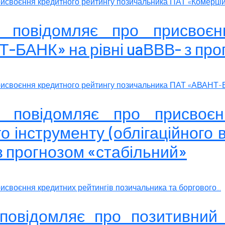
исвоєння кредитного рейтингу позичальника ПАТ «Комерційн
» повідомляє про присвоєн
-БАНК» на рівні uaВВВ- з про
рисвоєння кредитного рейтингу позичальника ПАТ «АВАНТ-Б
» повідомляє про присвоєн
о інструменту (облігаційного в
з прогнозом «стабільний»
своєння кредитних рейтингів позичальника та боргового...
 повідомляє про позитивний