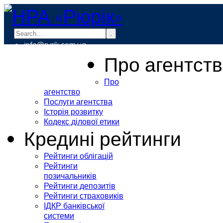
.
info@rurik.com.ua
+38 (099) 037-19-83
Про агентст
Про
агентство
Послуги агентства
Історія розвитку
Кодекс ділової етики
Кредині рейтинги
Рейтинги облігацій
Рейтинги
позичальників
Рейтинги депозитів
Рейтинги страховиків
ІДКР банківської
системи