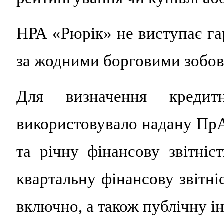
НРА «Рюрік» не виступає гар
за жодними борговими зобов
Для визначення креди
використовувало надану П
та річну фінансову звітніс
квартальну фінансову звітніс
включно, а також публічну і