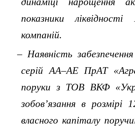
динаміці нарощення а
показники ліквідності
компаній.
– Наявність забезпечення
серій АА–АЕ ПрАТ «Агра
поруки з ТОВ ВКФ «Укр
зобов’язання в розмірі 1
власного капіталу поруч