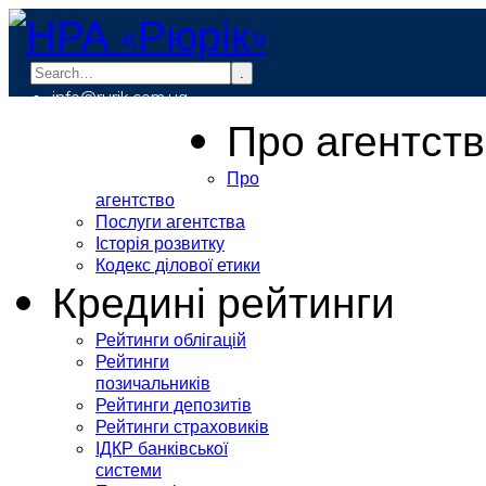
.
info@rurik.com.ua
+38 (099) 037-19-83
Про агентст
Про
агентство
Послуги агентства
Історія розвитку
Кодекс ділової етики
Кредині рейтинги
Рейтинги облігацій
Рейтинги
позичальників
Рейтинги депозитів
Рейтинги страховиків
ІДКР банківської
системи