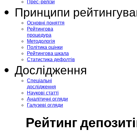
Прес-релізи
Принципи рейтингува
Основні поняття
Рейтингова
процедура
Методологія
Політика оцінки
Рейтингова шкала
Статистика дефолтів
Дослідження
Спеціальні
дослідження
Наукові статті
Аналітичні огляди
Галузеві огляди
Рейтинг депозит