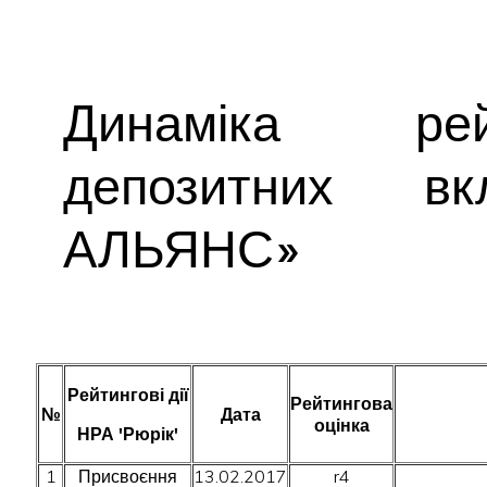
Динаміка рей
депозитних в
АЛЬЯНС»
Рейтингові дії
Рейтингова
№
Дата
оцінка
НРА 'Рюрік'
1
Присвоєння
13.02.2017
r4