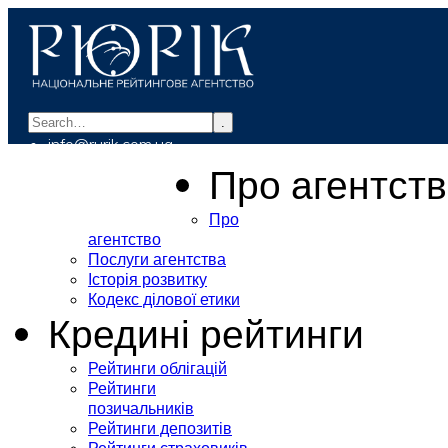
.
info@rurik.com.ua
+38 (099) 037-19-83
Про агентст
Про
агентство
Послуги агентства
Історія розвитку
Кодекс ділової етики
Кредині рейтинги
Рейтинги облігацій
Рейтинги
позичальників
Рейтинги депозитів