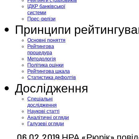
Рейтинги страховиків
ІДКР банківської
системи
Прес-релізи
Принципи рейтингува
Основні поняття
Рейтингова
процедура
Методологія
Політика оцінки
Рейтингова шкала
Статистика дефолтів
Дослідження
Спеціальні
дослідження
Наукові статті
Аналітичні огляди
Галузеві огляди
06.02.2019 НРА «Рюрік» пові