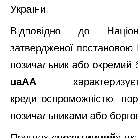
України.
Відповідно до Націон
затвердженої постановою 
позичальник або окремий 
uaAА
характеризу
кредитоспроможністю пор
позичальниками або борго
Прогноз «
позитивний
» вк