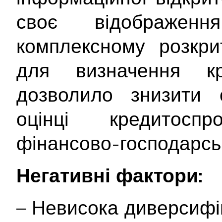
своє відображе
комплексному розкрит
для визначення кр
дозволило знизити с
оцінці кредитосп
фінансово-господарськ
Негативні фактори:
– Невисока диверсифі