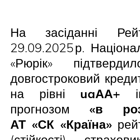
На засіданні Рейт
29.09.2025 р. Націон
«Рюрік» підтвер
довгостроковий креди
на рівні
uaАА+
ін
прогнозом
«в роз
АТ «СК «Країна»
рейт
(стійкості) страх