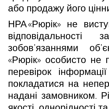
або продажу його цінн
НРА «Рюрік» не вист
відповідальності
зобов’язаннями об’
«Рюрік» особисто не 
перевірок інформаці
покладатися на непер
надані замовником. Рі
якості, однорідності т