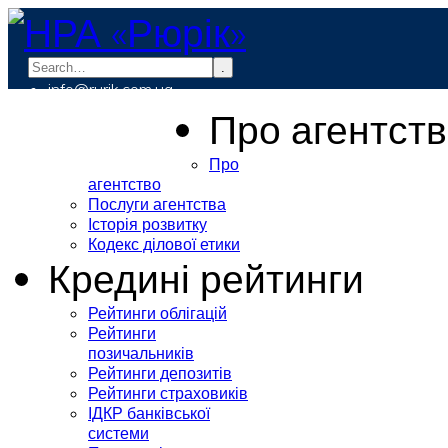
.
info@rurik.com.ua
+38 (099) 037-19-83
Про агентст
Про
агентство
Послуги агентства
Історія розвитку
Кодекс ділової етики
Кредині рейтинги
Рейтинги облігацій
Рейтинги
позичальників
Рейтинги депозитів
Рейтинги страховиків
ІДКР банківської
системи