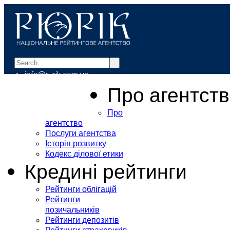
.
info@rurik.com.ua
+38 (099) 037-19-83
Про агентст
Про
агентство
Послуги агентства
Історія розвитку
Кодекс ділової етики
Кредині рейтинги
Рейтинги облігацій
Рейтинги
позичальників
Рейтинги депозитів