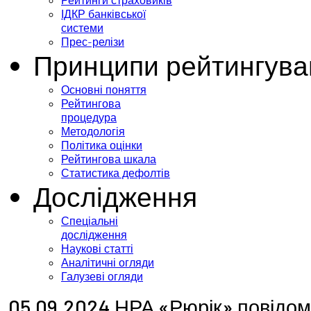
Рейтинги страховиків
ІДКР банківської
системи
Прес-релізи
Принципи рейтингува
Основні поняття
Рейтингова
процедура
Методологія
Політика оцінки
Рейтингова шкала
Статистика дефолтів
Дослідження
Спеціальні
дослідження
Наукові статті
Аналітичні огляди
Галузеві огляди
05.09.2024 НРА «Рюрік» повідом