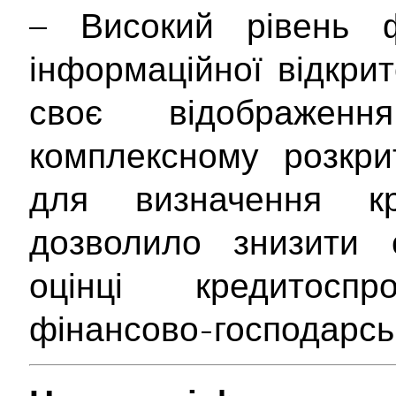
– Високий рівень ф
інформаційної відкри
своє відображе
комплексному розкрит
для визначення кр
дозволило знизити с
оцінці кредитосп
фінансово-господарськ