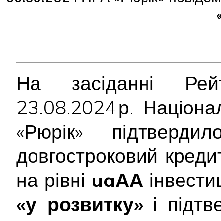
На засіданні Рейт
23.08.2024 р. Націон
«Рюрік» підтверд
довгостроковий креди
на рівні
uaАА
інвестиц
«у розвитку»
і підт