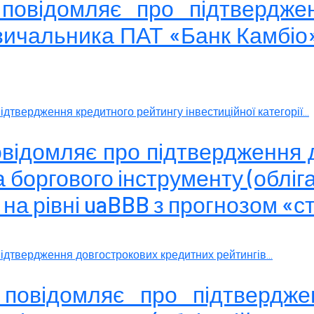
 повідомляє про підтвердже
озичальника ПАТ «Банк Камбіо»
дтвердження кредитного рейтингу інвестиційної категорії...
овідомляє про підтвердження
 боргового інструменту (облігац
а рівні uaBBB з прогнозом «с
ідтвердження довгострокових кредитних рейтингів...
 повідомляє про підтвердже