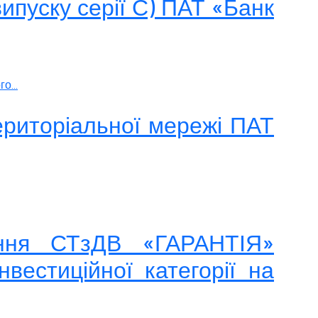
ипуску серії С) ПАТ «Банк
о...
ериторіальної мережі ПАТ
єння СТзДВ «ГАРАНТІЯ»
вестиційної категорії на