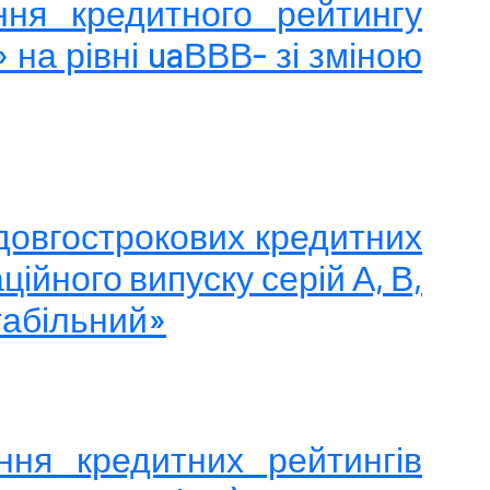
ння кредитного рейтингу
 на рівні uaВВВ- зі зміною
 довгострокових кредитних
ійного випуску серій А, В,
табільний»
ння кредитних рейтингів