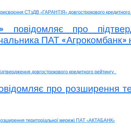
присвоєння СТзДВ «ГАРАНТІЯ» довгострокового кредитного..
» повідомляє про підтвер
чальника ПАТ «Агрокомбанк» н
ідтвердження довгострокового кредитного рейтингу...
повідомляє про розширення т
 розширення територіальної мережі ПАТ «АКТАБАНК»