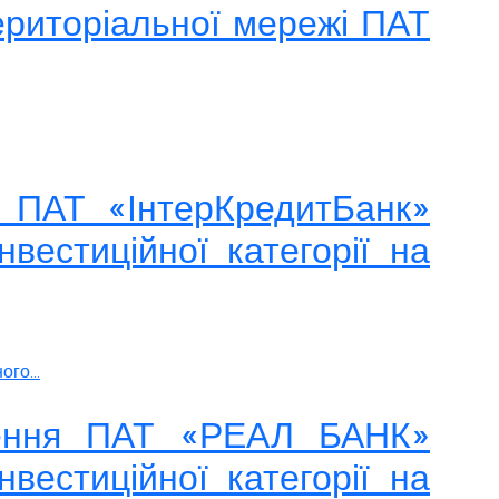
ериторіальної мережі ПАТ
я ПАТ «ІнтерКредитБанк»
вестиційної категорії на
го...
дження ПАТ «РЕАЛ БАНК»
вестиційної категорії на