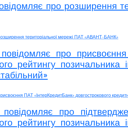
повідомляє про розширення т
о розширення територіальної мережі ПАТ «АВАНТ-БАНК»
 повідомляє про присвоєнн
ого рейтингу позичальника ін
стабільний»
присвоєння ПАТ «ІнтерКредитБанк» довгострокового кредитно
» повідомляє про підтвер
ого рейтингу позичальника ін