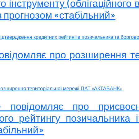
о інструменту (облігаційного в
з прогнозом «стабільний»
ідтвердження кредитних рейтингів позичальника та борговог
повідомляє про розширення т
 розширення територіальної мережі ПАТ «АКТАБАНК»
к» повідомляє про присво
ого рейтингу позичальника ін
табільний»