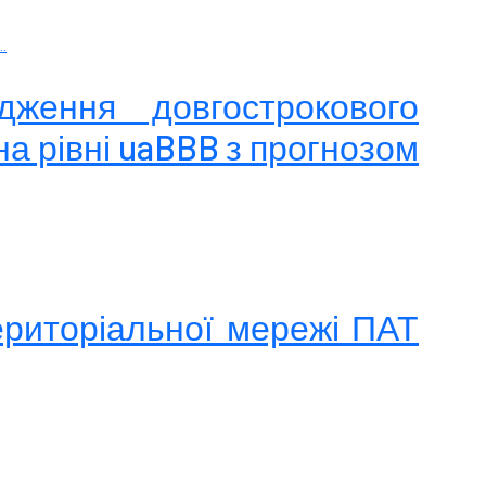
.
дження довгострокового
а рівні uaBBB з прогнозом
ериторіальної мережі ПАТ