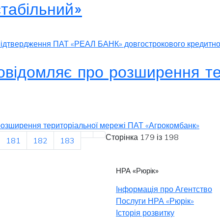
стабільний»
підтвердження ПАТ «РЕАЛ БАНК» довгострокового кредитног
повідомляє про розширення т
 розширення територіальної мережі ПАТ «Агрокомбанк»
Сторінка 179 із 198
181
182
183
НРА «Рюрік»
Інформація про Агентство
Послуги НРА «Рюрік»
Історія розвитку