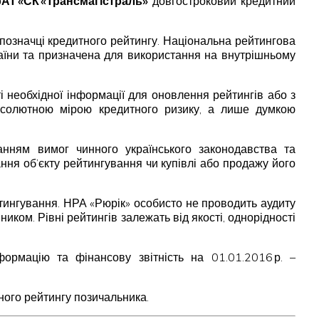
АТ «СК «Трансмагістраль»
довгостроковий кредитний
позначці кредитного рейтингу. Національна рейтингова
раїни та призначена для використання на внутрішньому
ті необхідної інформації для оновлення рейтингів або з
 абсолютною мірою кредитного ризику, а лише думкою
анням вимог чинного українського законодавства та
ня об’єкту рейтингування чи купівлі або продажу його
тингування. НРА «Рюрік» особисто не проводить аудиту
иком. Рівні рейтингів залежать від якості, однорідності
ормацію та фінансову звітність на 01.01.2016 р. –
ного рейтингу позичальника.