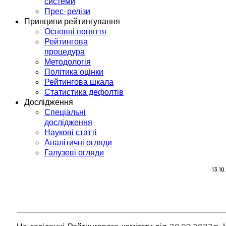
системи
Прес-релізи
Принципи рейтингування
Основні поняття
Рейтингова
процедура
Методологія
Політика оцінки
Рейтингова шкала
Статистика дефолтів
Дослідження
Спеціальні
дослідження
Наукові статті
Аналітичні огляди
Галузеві огляди
13.1