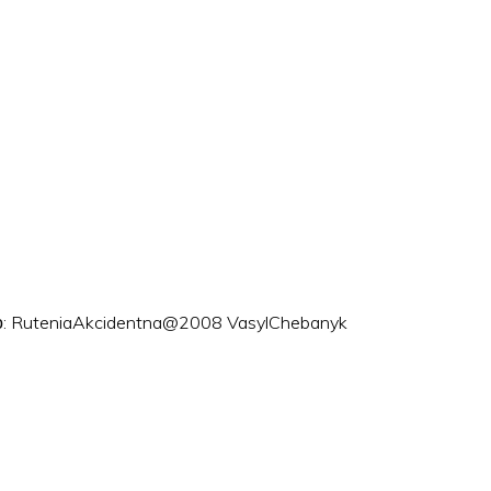
ого: RuteniaAkcidentna@2008 VasylChebanyk