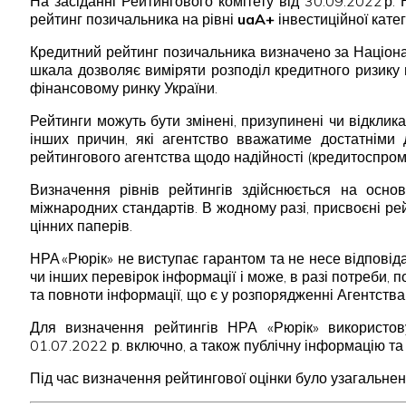
На засіданні Рейтингового комітету від 30.09.2022 р
рейтинг позичальника на рівні
uaA+
інвестиційної кате
Кредитний рейтинг позичальника визначено за Націона
шкала дозволяє виміряти розподіл кредитного ризику 
фінансовому ринку України.
Рейтинги можуть бути змінені, призупинені чи відклика
інших причин, які агентство вважатиме достатніми 
рейтингового агентства щодо надійності (кредитоспромо
Визначення рівнів рейтингів здійснюється на осно
міжнародних стандартів. В жодному разі, присвоєні р
цінних паперів.
НРА «Рюрік» не виступає гарантом та не несе відпові
чи інших перевірок інформації і може, в разі потреби, 
та повноти інформації, що є у розпорядженні Агентства
Для визначення рейтингів НРА «Рюрік» використову
01.07.2022 р. включно, а також публічну інформацію та 
Під час визначення рейтингової оцінки було узагальнен