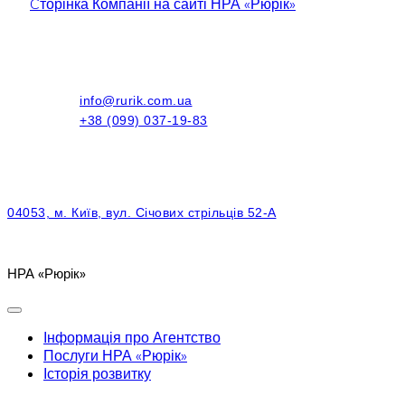
Cторінка Компанії на сайті НРА «Рюрік»
info@rurik.com.ua
+38 (099) 037-19-83
04053, м. Київ, вул. Січових стрільців 52-А
НРА «Рюрік»
Інформація про Агентство
Послуги НРА «Рюрік»
Історія розвитку