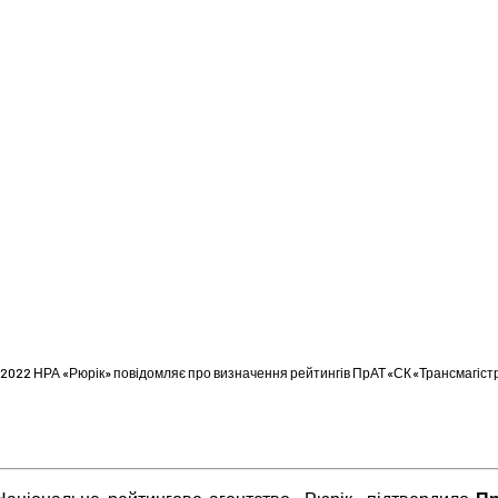
0.2022 НРА «Рюрік» повідомляє про визначення рейтингів ПрАТ «СК «Трансмагіст