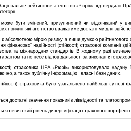
аціональне рейтингове агентство «Рюрік» підтвердило ПрАТ
тегорії.
ка може бути змінений, призупинений чи відкликаний у вип
ших причин, які агентство вважатиме достатніми для здійсне
не є абсолютною мірою ризику, а лише думкою рейтингового аг
ня фінансової надійності (стійкості) страхової компанії зд
вства та міжнародних стандартів. В жодному разі визна
гарантом та не несе відповідальності за виконання страхов
йкості) страховика НРА «Рюрік» використовувало надану
лючно, а також публічну інформацію і власні бази даних.
тійкості) страховика було узагальнено найбільш суттєві ф
ься достатні значення показників ліквідності та платоспром
ься невисокий рівень диверсифікації страхового портфелю