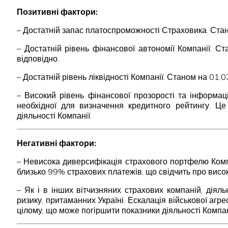
Позитивні фактори:
– Достатній запас платоспроможності Страховика. Ста
– Достатній рівень фінансової автономії Компанії. 
відповідно.
– Достатній рівень ліквідності Компанії. Станом на 01
– Високий рівень фінансової прозорості та інформац
необхідної для визначення кредитного рейтингу. Це 
діяльності Компанії.
Негативні фактори:
– Невисока диверсифікація страхового портфелю Комп
близько 99% страхових платежів, що свідчить про висок
– Як і в інших вітчизняних страхових компаній, діял
ризику, притаманних Україні. Ескалація військової агр
цілому, що може погіршити показники діяльності Компан