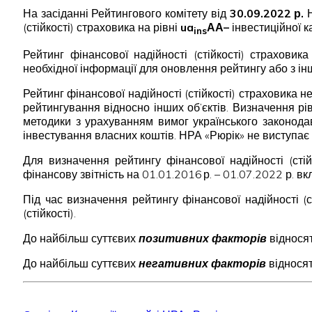
На засіданні Рейтингового комітету від
30.09.2022 р.
Н
(стійкості) страховика на рівні
ua
АА–
інвестиційної ка
ins
Рейтинг фінансової надійності (стійкості) страхови
необхідної інформації для оновлення рейтингу або з ін
Рейтинг фінансової надійності (стійкості) страховика 
рейтингування відносно інших об’єктів. Визначення рів
методики з урахуванням вимог українського законода
інвестування власних коштів. НРА «Рюрік» не виступає 
Для визначення рейтингу фінансової надійності (сті
фінансову звітність на 01.01.2016 р. – 01.07.2022 р. вк
Під час визначення рейтингу фінансової надійності (с
(стійкості).
До найбільш суттєвих
позитивних факторів
відносят
До найбільш суттєвих
негативних факторів
відносят