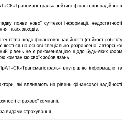
 «СК «Трансмагістраль» рейтинг фінансової надійності
адку появи нової суттєвої інформації, недостатності
ння таких заходів.
ентства щодо фінансової надійності (стійкості) об’єкту
ійснюється на основі спеціально розробленої авторської
чений рівень не є рекомендацією щодо будь-яких форм
ою компанією своїх зобов’язань.
 ПрАТ «СК «Трансмагістраль» внутрішню інформацію та
актори, які впливають на рівень фінансової надійності
ожності страхової компанії.
 за видами страхування.