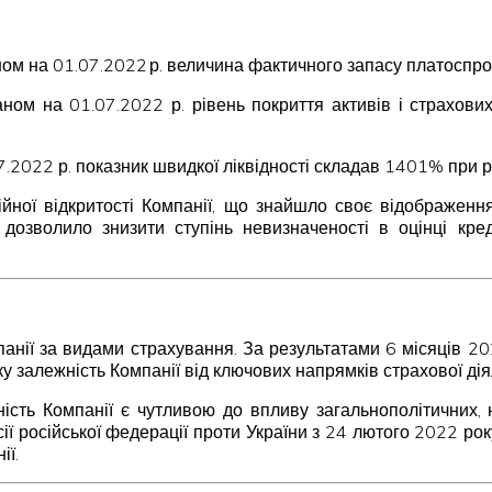
ном на 01.07.2022 р. величина фактичного запасу платосп
Станом на 01.07.2022 р. рівень покриття активів і страхо
.07.2022 р. показник швидкої ліквідності складав 1401% пр
ійної відкритості Компанії, що знайшло своє відображення
дозволило знизити ступінь невизначеності в оцінці кре
анії за видами страхування. За результатами 6 місяців 20
у залежність Компанії від ключових напрямків страхової дія
ьність Компанії є чутливою до впливу загальнополітичних
есії російської федерації проти України з 24 лютого 2022 ро
ії.