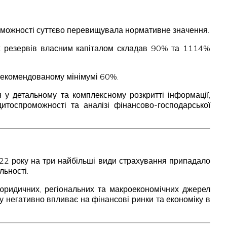
роможності суттєво перевищувала нормативне значення.
вих резервів власним капіталом складав 90% та 1114%
и рекомендованому мінімумі 60%.
 у детальному та комплексному розкритті інформації,
дитоспроможності та аналізі фінансово-господарської
22 року на три найбільші види страхування припадало
льності.
, юридичних, регіональних та макроекономічних джерел
ку негативно впливає на фінансові ринки та економіку в