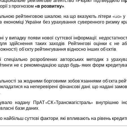
. Національне рейтингове агентство «Рюрік» підтвердило
Пр
горії з прогнозом
«в розвитку»
.
льною рейтинговою шкалою, на що вказують літери «ua» у 
в економіці України без урахування суверенного ризику к
ні у випадку появи нової суттєвої інформації, недостатнос
для здійснення таких заходів. Рейтингові оцінки є не
жності) об’єкту рейтингування відносно інших об’єктів.
ві спеціально розроблених авторських методик з урахув
ейтинги не є рекомендацією щодо будь-яких форм кредитуван
дальності за жодними борговими зобов’язаннями об’єкта рей
покладатися на неперевірені фінансові дані, що надані замовн
.
вало надану ПрАТ «СК «Трансмагістраль» внутрішню інф
власні бази даних.
о найбільш суттєві фактори, які впливають на рівень кредит