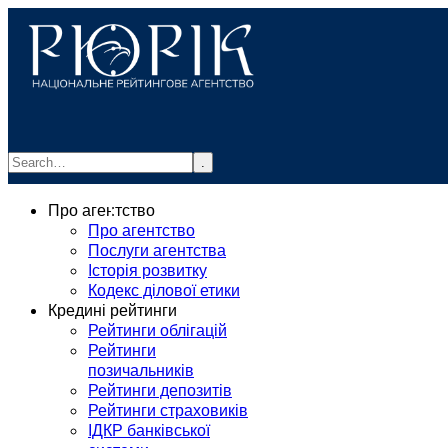
.
info@rurik.com.ua
Про агентство
+38 (099) 037-19-83
Про агентство
Послуги агентства
Історія розвитку
Кодекс ділової етики
Кредині рейтинги
Рейтинги облігацій
Рейтинги
позичальників
Рейтинги депозитів
Рейтинги страховиків
ІДКР банківської