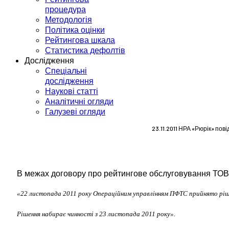
процедура
Методологія
Політика оцінки
Рейтингова шкала
Статистика дефолтів
Дослідження
Спеціальні
дослідження
Наукові статті
Аналітичні огляди
Галузеві огляди
23.11.2011 НРА «Рюрік» по
В межах договору про рейтингове обслуговування ТОВ
«22 листопада 2011 року Операційним управлінням ПФТС прийнято ріше
Рішення набирає чинності з 23 листопада 2011 року».