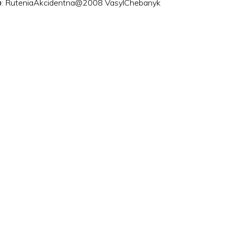
ого: RuteniaAkcidentna@2008 VasylChebanyk