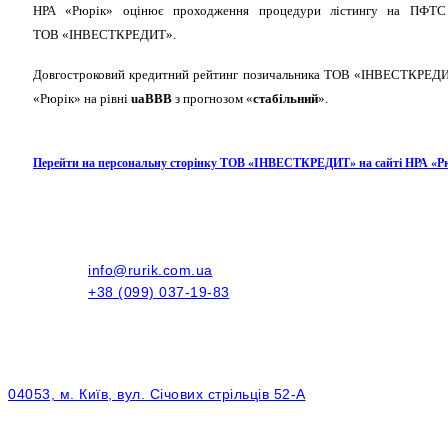
НРА «Рюрік» оцінює проходження процедури лістингу на ПФТС об
ТОВ «ІНВЕСТКРЕДИТ».
Довгостроковий кредитний рейтинг позичальника ТОВ «ІНВЕСТКРЕДИТ
«Рюрік» на рівні
uaBBB
з прогнозом «
стабільний
».
Перейти на персональну сторінку ТОВ «ІНВЕСТКРЕДИТ» на сайті НРА «Р
info@rurik.com.ua
+38 (099) 037-19-83
04053, м. Київ, вул. Січових стрільців 52-А