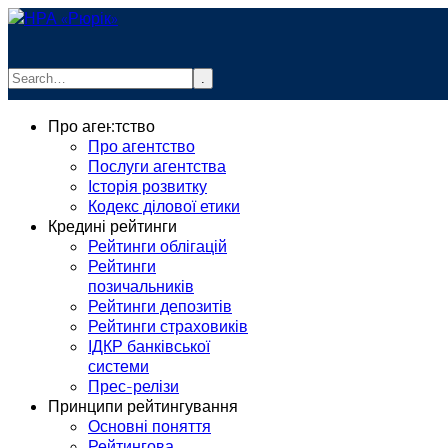
.
info@rurik.com.ua
Про агентство
+38 (099) 037-19-83
Про агентство
Послуги агентства
Історія розвитку
Кодекс ділової етики
Кредині рейтинги
Рейтинги облігацій
Рейтинги
позичальників
Рейтинги депозитів
Рейтинги страховиків
ІДКР банківської
системи
Прес-релізи
Принципи рейтингування
Основні поняття
Рейтингова