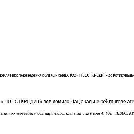
відомляє про переведення облігацій серії А ТОВ «ІНВЕСТКРЕДИТ» до Котирувальн
 «ІНВЕСТКРЕДИТ» повідомило Національне рейтингове агент
ння про переведення облігацій відсоткових іменних (серія А) ТОВ «ІНВЕСТ