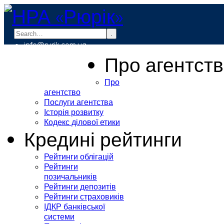
.
info@rurik.com.ua
+38 (099) 037-19-83
Про агентст
Про
агентство
Послуги агентства
Історія розвитку
Кодекс ділової етики
Кредині рейтинги
Рейтинги облігацій
Рейтинги
позичальників
Рейтинги депозитів
Рейтинги страховиків
ІДКР банківської
системи