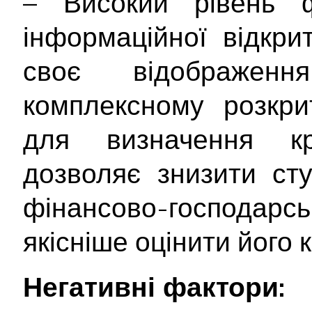
– Високий рівень ф
інформаційної відкри
своє відображе
комплексному розкрит
для визначення кр
дозволяє знизити ст
фінансово-господарс
якісніше оцінити його
Негативні фактори: