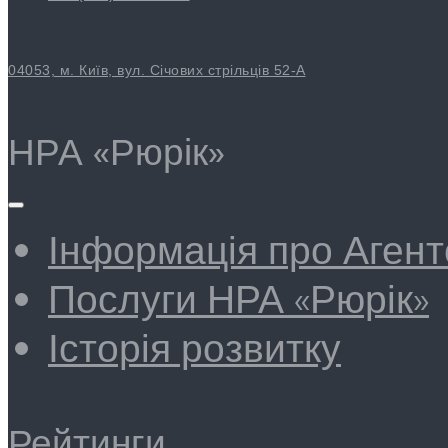
04053, м. Київ, вул. Січових стрільців 52-А
НРА «Рюрік»
Інформація про Агент
Послуги НРА «Рюрік»
Історія розвитку
Рейтинги