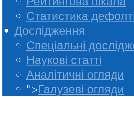
Рейтингова шкала
Статистика дефолт
Дослідження
Спеціальні дослід
Наукові статті
Аналітичні огляди
">
Галузеві огляди