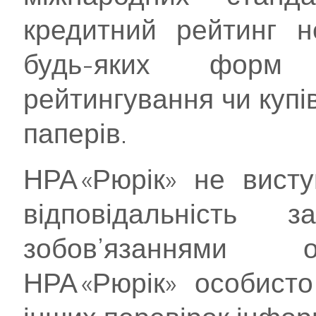
кредитний рейтинг 
будь-яких форм 
рейтингування чи купі
паперів.
НРА «Рюрік» не вист
відповідальність
зобов’язаннями о
НРА «Рюрік» особист