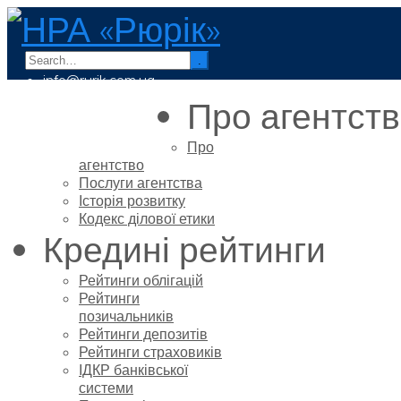
.
info@rurik.com.ua
+38 (099) 037-19-83
Про агентст
Про
агентство
Послуги агентства
Історія розвитку
Кодекс ділової етики
Кредині рейтинги
Рейтинги облігацій
Рейтинги
позичальників
Рейтинги депозитів
Рейтинги страховиків
ІДКР банківської
системи