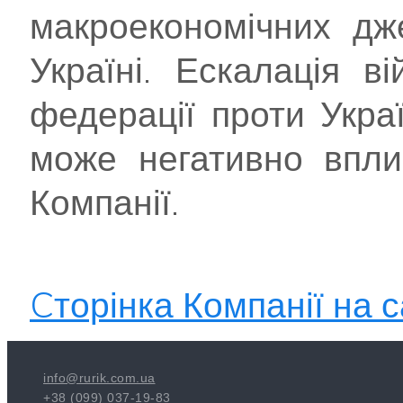
макроекономічних дж
Україні. Ескалація ві
федерації проти Укра
може негативно впли
Компанії.
Cторінка Компанії на с
info@rurik.com.ua
+38 (099) 037-19-83