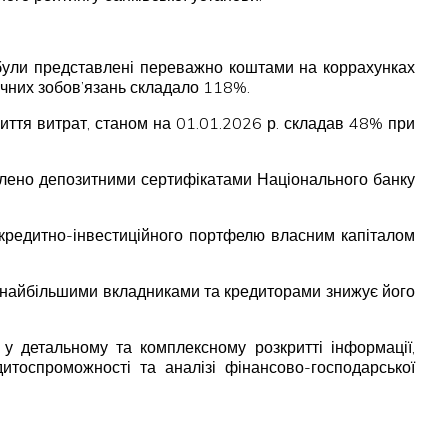
ви були представлені переважно коштами на коррахунках
очних зобов’язань складало 118%.
риття витрат, станом на 01.01.2026 р. складав 48% при
авлено депозитними сертифікатами Національного банку
а кредитно-інвестиційного портфелю власним капіталом
а найбільшими вкладниками та кредиторами знижує його
 у детальному та комплексному розкритті інформації,
дитоспроможності та аналізі фінансово-господарської