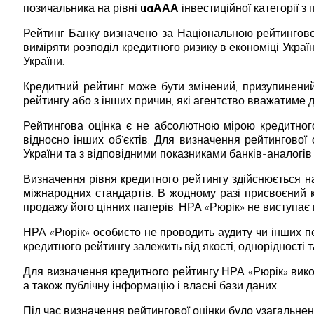
позичальника на рівні
uaААА
інвестиційної категорії з
Рейтинг Банку визначено за Національною рейтингово
виміряти розподіл кредитного ризику в економіці Укра
України.
Кредитний рейтинг може бути змінений, призупинений 
рейтингу або з інших причин, які агентство вважатиме д
Рейтингова оцінка є не абсолютною мірою кредитного
відносно інших об’єктів. Для визначення рейтингової 
України та з відповідними показниками банків-аналогів
Визначення рівня кредитного рейтингу здійснюється н
міжнародних стандартів. В жодному разі присвоєний 
продажу його цінних паперів. НРА «Рюрік» не виступає
НРА «Рюрік» особисто не проводить аудиту чи інших пе
кредитного рейтингу залежить від якості, однорідності 
Для визначення кредитного рейтингу НРА «Рюрік» вик
а також публічну інформацію і власні бази даних.
Під час визначення рейтингової оцінки було узагальнен