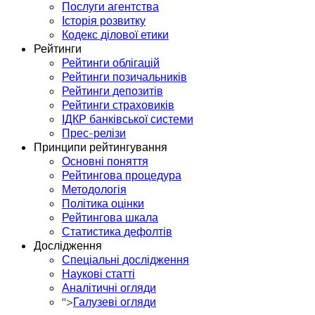
Послуги агентства
Історія розвитку
Кодекс ділової етики
Рейтинги
Рейтинги облігацій
Рейтинги позичальників
Рейтинги депозитів
Рейтинги страховиків
ІДКР банківської системи
Прес-релізи
Принципи рейтингування
Основні поняття
Рейтингова процедура
Методологія
Політика оцінки
Рейтингова шкала
Статистика дефолтів
Дослідження
Спеціальні дослідження
Наукові статті
Аналітичні огляди
">
Галузеві огляди