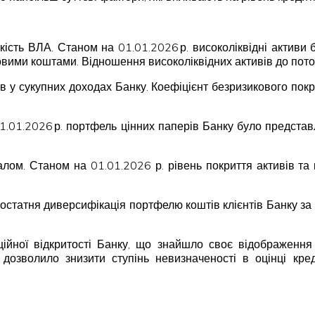
 якість ВЛА. Станом на 01.01.2026 р. високоліквідні акти
вковими коштами. Відношення високоліквідних активів до пот
ів у сукупних доходах Банку. Коефіцієнт безризикового пок
01.01.2026 р. портфель цінних паперів Банку було предст
талом. Станом на 01.01.2026 р. рівень покриття активів т
Достатня диверсифікація портфелю коштів клієнтів Банку з
ійної відкритості Банку, що знайшло своє відображення
дозволило знизити ступінь невизначеності в оцінці кре