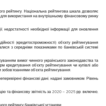
ого рейтингу. Національна рейтингова шкала дозволяє
на для використання на внутрішньому фінансовому ринку
ї, недостатності необхідної інформації для оновлення
ійності (кредитоспроможності) об’єкту рейтингування
валися з середніми показниками по банківській системі
хуванням вимог чинного українського законодавства та
м кредитування об’єкту рейтингування чи купівлі або
и зобов’язаннями об’єкта рейтингування.
еперевірені фінансові дані, надані замовником. Рівень
 та фінансову звітність за 2020 − 2025 рр. включно,
ного рейтингу банківської установи.