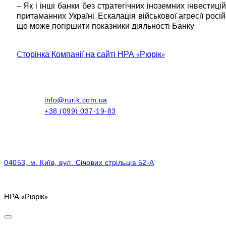
– Як і інші банки без стратегічних іноземних інвестиц
притаманних Україні. Ескалація військової агресії рос
що може погіршити показники діяльності Банку.
Cторінка Компанії на сайті НРА «Рюрік»
info@rurik.com.ua
+38 (099) 037-19-83
04053, м. Київ, вул. Січових стрільців 52-А
НРА «Рюрік»