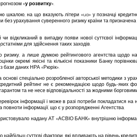
 прогнозом «
у розвитку
».
ю шкалою, на що вказують літери «ua» у позначці кредитн
їни без урахування суверенного ризику країни та призначе
чи відкликаний в випадку появи нової суттєвої інформаці
остатніми для здійснення таких заходів.
 ризику, а лише думкою рейтингового агентства щодо над
оцінки окремі якісні та кількісні показники Банку порівню
 з бази даних НРА «Рюрік».
а основі спеціально розробленої авторської методики з ура
кредитний рейтинг не є рекомендацією щодо будь-яких фор
 гарантом та не несе відповідальності за жодними борговим
ревірок інформації і може в разі потреби покладатися на н
та повноти інформації, що є у розпорядженні Агентства.
ористовувало надану АТ «АСВІО БАНК» внутрішню інформацію
о найбільш суттєві фактори, які впливають на рівень кредит