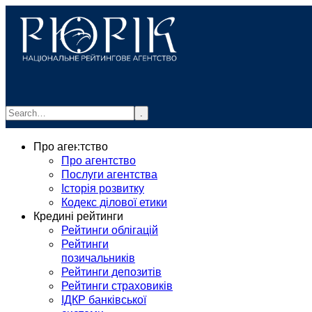
.
info@rurik.com.ua
Про агентство
+38 (099) 037-19-83
Про агентство
Послуги агентства
Історія розвитку
Кодекс ділової етики
Кредині рейтинги
Рейтинги облігацій
Рейтинги
позичальників
Рейтинги депозитів
Рейтинги страховиків
ІДКР банківської