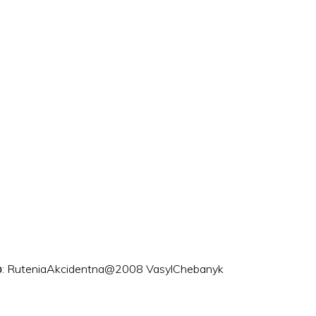
ого: RuteniaAkcidentna@2008 VasylChebanyk