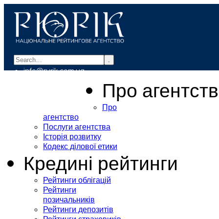
.
info@rurik.com.ua
+38 (099) 037-19-83
Про агентст
Про
агентство
Послуги агентства
Історія розвитку
Кодекс ділової етики
Кредині рейтинги
Рейтинги облігацій
Рейтинги
позичальників
Рейтинги депозитів