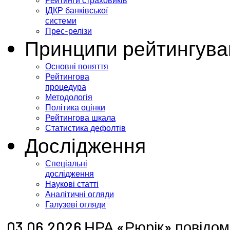
Рейтинги страховиків
ІДКР банківської
системи
Прес-релізи
Принципи рейтингува
Основні поняття
Рейтингова
процедура
Методологія
Політика оцінки
Рейтингова шкала
Статистика дефолтів
Дослідження
Спеціальні
дослідження
Наукові статті
Аналітичні огляди
Галузеві огляди
03.06.2026 НРА «Рюрік» повідом