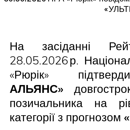
«УЛЬТ
На засіданні Рейт
28.05.2026 р. Націон
«Рюрік» підтве
АЛЬЯНС»
довгострок
позичальника на р
категорії з прогнозом
«