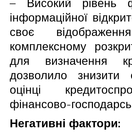
– Високий рівень ф
інформаційної відкри
своє відображе
комплексному розкрит
для визначення кр
дозволило знизити с
оцінці кредитосп
фінансово-господарськ
Негативні фактори: