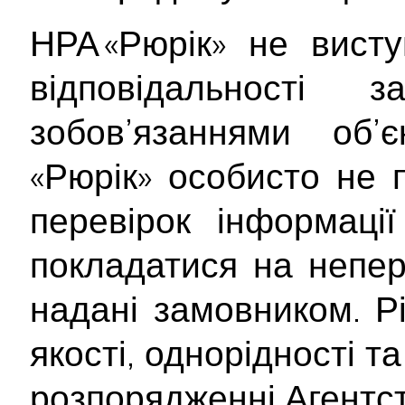
НРА «Рюрік» не вист
відповідальності
зобов’язаннями об’
«Рюрік» особисто не 
перевірок інформаці
покладатися на непер
надані замовником. Рі
якості, однорідності т
розпорядженні Агентст