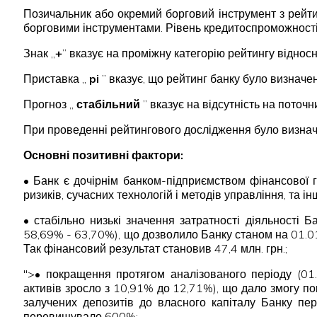
Позичальник або окремий борговий інструмент з рей
борговими інструментами. Рівень кредитоспроможності
Знак „
+
” вказує на проміжну категорію рейтингу відносн
Приставка „
pi
” вказує, що рейтинг банку було визначен
Прогноз „
стабільний
” вказує на відсутність на пото
При проведенні рейтингового дослідження було визначен
Основні позитивні фактори:
• Банк є дочірнім банком-підприємством фінансової 
ризиків, сучасних технологій і методів управління, та ін
• стабільно низькі значення затратності діяльності
58,69% - 63,70%), що дозволило Банку станом на 01.01.
Так фінансовий результат становив 47,4 млн. грн.;
">• покращення протягом аналізованого періоду (01
активів зросло з 10,91% до 12,71%), що дало змогу п
залучених депозитів до власного капіталу Банку пе
перевищувало 600%;