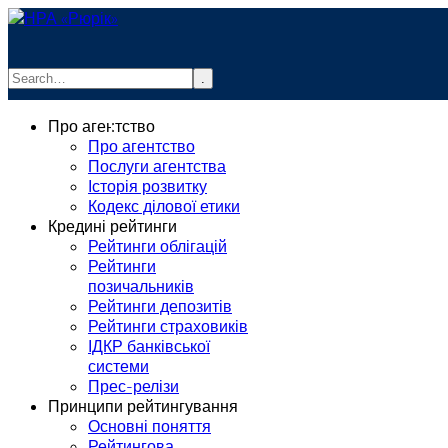
.
info@rurik.com.ua
Про агентство
+38 (099) 037-19-83
Про агентство
Послуги агентства
Історія розвитку
Кодекс ділової етики
Кредині рейтинги
Рейтинги облігацій
Рейтинги
позичальників
Рейтинги депозитів
Рейтинги страховиків
ІДКР банківської
системи
Прес-релізи
Принципи рейтингування
Основні поняття
Рейтингова