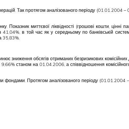
ерацій. Так протягом аналізованого періоду (01.01.2004 –
анку. Показник миттєвої ліквідності (грошові кошти, цінн
 41,04%, в той час як у середньому по банківській систем
а 35,83%.
чинює зниження обсягів отриманих безризикових комісійних 
9,66% станом на 01.04.2006, а співвідношення комісійного
и фондами. Протягом аналізованого періоду (01.01.2004 – 