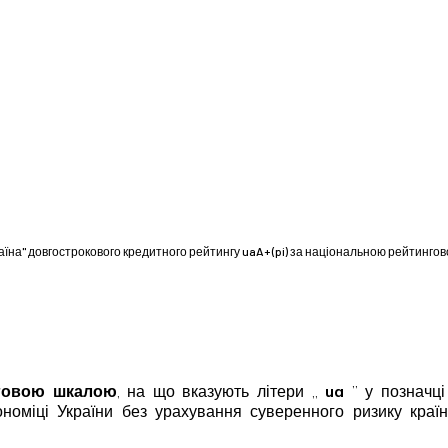
раїна" довгострокового кредитного рейтингу uaA+ (pi) за національною рейтинго
говою шкалою
, на що вказують літери „
ua
” у позначці
ономіці України без урахування суверенного ризику кра