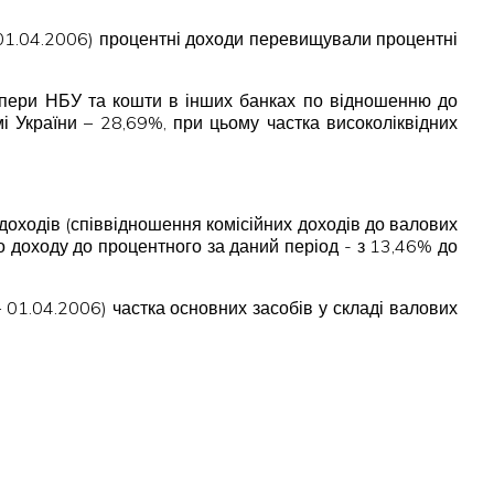
 01.04.2006) процентні доходи перевищували процентні
і папери НБУ та кошти в інших банках по відношенню до
і України – 28,69%, при цьому частка високоліквідних
доходів (співвідношення комісійних доходів до валових
 доходу до процентного за даний період - з 13,46% до
01.04.2006) частка основних засобів у складі валових