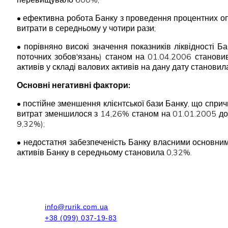
• ефективна робота Банку з проведення процентних оп
витрати в середньому у чотири рази;
• порівняно високі значення показників ліквідності Б
поточних зобов'язань) станом на 01.04.2006 становив
активів у складі валових активів на дану дату становил
Основні негативні фактори:
• постійне зменшення клієнтської бази Банку, що спри
витрат зменшилося з 14,26% станом на 01.01.2005 до 
9,32%);
• недостатня забезпеченість Банку власними основним
активів Банку в середньому становила 0,32%.
info@rurik.com.ua
+38 (099) 037-19-83