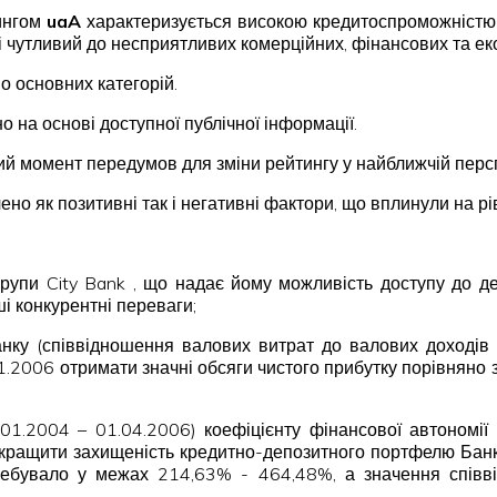
тингом
uaA
характеризується високою кредитоспроможністю
 чутливий до несприятливих комерційних, фінансових та ек
о основних категорій.
о на основі доступної публічної інформації.
чний момент передумов для зміни рейтингу у найближчій перс
о як позитивні так і негативні фактори, що вплинули на рі
групи City Bank , що надає йому можливість доступу до д
ші конкурентні переваги;
 Банку (співвідношення валових витрат до валових доході
2006 отримати значні обсяги чистого прибутку порівняно з б
.01.2004 – 01.04.2006) коефіцієнту
фінансової автономії
окращити захищеність кредитно-депозитного портфелю Банк
ребувало у межах 214,63% - 464,48%, а значення співв