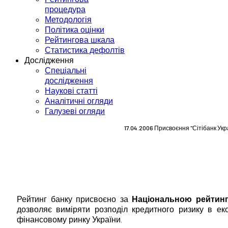
процедура
Методологія
Політика оцінки
Рейтингова шкала
Статистика дефолтів
Дослідження
Спеціальні
дослідження
Наукові статті
Аналітичні огляди
Галузеві огляди
17.04.2006 Присвоєння "Сітібанк Ук
Рейтинг банку присвоєно за
Національною рейтин
дозволяє виміряти розподіл кредитного ризику в ек
фінансовому ринку України.