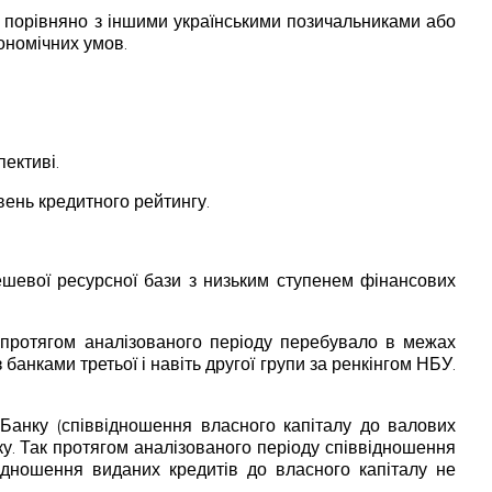
 порівняно з іншими українськими позичальниками або
ономічних умов.
пективі.
вень кредитного рейтингу.
ешевої ресурсної бази з низьким ступенем фінансових
в протягом аналізованого періоду перебувало в межах
анками третьої і навіть другої групи за ренкінгом НБУ.
 Банку (співвідношення власного капіталу до валових
у. Так протягом аналізованого періоду співвідношення
ідношення виданих кредитів до власного капіталу не