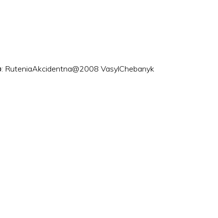
ого: RuteniaAkcidentna@2008 VasylChebanyk