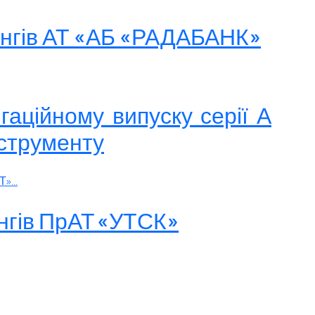
тингів АТ «АБ «РАДАБАНК»
гаційному випуску серії А
струменту
»...
ингів ПрАТ «УТСК»