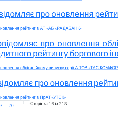
овідомляє про оновлення рей
 оновлення рейтингів АТ «АБ «РАДАБАНК»
овідомляє про оновлення облі
тного рейтингу боргового ін
оновлення облігаційному випуску серії А ТОВ «ТАС КОМФОРТ
овідомляє про оновлення рейт
 оновлення рейтингів ПрАТ «УТСК»
Сторінка 16 із 218
9
20