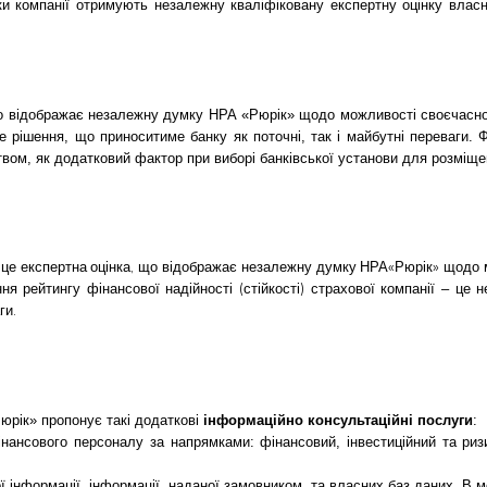
ки компанії отримують незалежну кваліфіковану експертну оцінку власн
що відображає незалежну думку НРА «Рюрік» щодо можливості своєчасног
е рішення, що приноситиме банку як поточні, так і майбутні переваги. 
вом, як додатковий фактор при виборі банківської установи для розміщ
це експертна оцінка, що відображає незалежну думку НРА«Рюрік» щодо 
я рейтингу фінансової надійності (стійкості) страхової компанії ‒ це 
ги.
Рюрік» пропонує такі додаткові
інформаційно консультаційні послуги
:
фінансового персоналу за напрямками: фінансовий, інвестиційний та риз
ої інформації, інформації, наданої замовником, та власних баз даних. В 