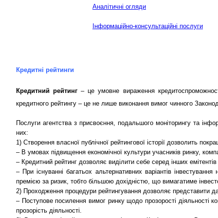
Аналітичні огляди
Інформаційно-консультаційні послуги
Кредитні рейтинги
Кредитний рейтинг
– це умовне вираження кредитоспроможності 
кредитного рейтингу – це не лише виконання вимог чинного Законода
Послуги агентства з присвоєння, подальшого моніторингу та інфо
них:
1) Створення власної публічної рейтингової історії дозволить покр
– В умовах підвищення економічної культури учасників ринку, компан
– Кредитний рейтинг дозволяє виділити себе серед інших емітентів 
– При існуванні багатьох альтернативних варіантів інвестуванн
премією за ризик, тобто більшою дохідністю, що вимагатиме інвес
2) Проходження процедури рейтингування дозволяє представити дані
– Поступове посилення вимог ринку щодо прозорості діяльності ко
прозорість діяльності.