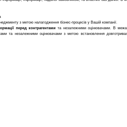
а
енеджменту з метою налагодження бізнес-процесів у Вашій компанії.
ормації перед контрагентами
та незалежними оцінювачами. В межах 
нтами та незалежними оцінювачами з метою встановлення довготривал