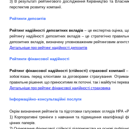
3) В результаті рейтингового дослідження Керівництво та Власни
перспектив розвитку компанії.
Рейтинги депозитів
Рейтинг надійності депозитних вкладів
– це експертна оцінка, 
рейтингу надійності депозитних вкладів ‒ це стратегічно правильн
депозитних вкладів, визначену уповноваженим рейтинговим агентст
Детальніше про рейтинг надійності депозитів
Рейтинги фінансової надійності
Рейтинг фінансової надійності (стійкості) страхової компанії
‒ 
зобов’язань перед клієнтами за договорами страхування. Отриманн
правильне рішення, що приноситиме як поточні, так і майбутні перева
Детальніше про рейтинг фінансової надійності страховика
Інформаційно-консультаційні послуги
Окрім визначення рейтингів та підготовки галузевих оглядів НРА «
1) Корпоративні тренінги з навчання та підвищення кваліфікації 
цінних паперів.
2) Оцінювання фінансової стійкості підприємства на основі публічн