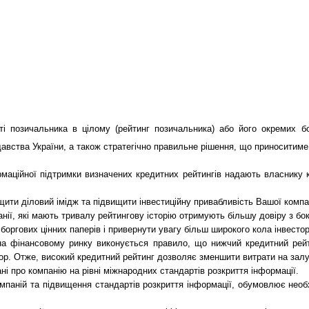
позичальника в цілому (рейтинг позичальника) або його окремих борг
вства України, а також стратегічно правильне рішення, що приноситиме я
рмаційної підтримки визначених кредитних рейтингів надають власнику 
ащити діловий імідж та підвищити інвестиційну привабливість Вашої компа
ії, які мають тривалу рейтингову історію отримують більшу довіру з боку
боргових цінних паперів і привернути увагу більш широкого кола інвестор
я на фінансовому ринку виконується правило, що нижчий кредитний рей
тор. Отже, високий кредитний рейтинг дозволяє зменшити витрати на зал
 про компанію на рівні міжнародних стандартів розкриття інформації.
мпаній та підвищення стандартів розкриття інформації, обумовлює необх