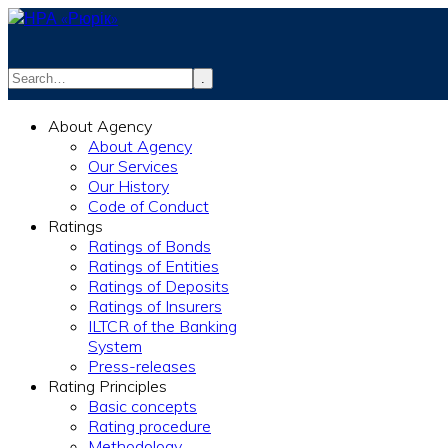
.
info@rurik.com.ua
About Agency
+38 (099) 037-19-83
About Agency
Our Services
Our History
Code of Conduct
Ratings
Ratings of Bonds
Ratings of Entities
Ratings of Deposits
Ratings of Insurers
ILTCR of the Banking
System
Press-releases
Rating Principles
Basic concepts
Rating procedure
Methodology