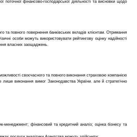
ої поточної фінансово-господарської діяльності та висновки щодо
о та повного повернення банківських вкладів клієнтам. Отримання
Фізичні особи можуть використовувати рейтингову оцінку надійності
ення власних заощаджень.
можливості своєчасного та повного виконання страховою компанією
не лише виконання вимог Законодавства України, але й стратегічно
ик-менеджмент; фінансовий та кредитний аналіз; оцінка бізнесу та
межах послуги аналітики Агентства можуть здійснити: