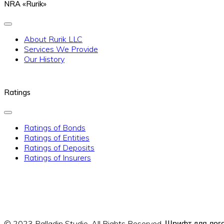
NRA «Rurik»
About Rurik LLC
Services We Provide
Our History
Ratings
Ratings of Bonds
Ratings of Entities
Ratings of Deposits
Ratings of Insurers
© 2023 Palladin Studio. All Rights Reserved. Шрифт для л