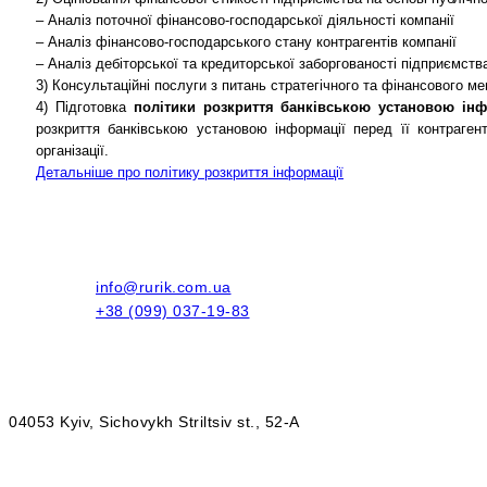
– Аналіз поточної фінансово-господарської діяльності компанії
– Аналіз фінансово-господарського стану контрагентів компанії
– Аналіз дебіторської та кредиторської заборгованості підприємств
3) Консультаційні послуги з питань стратегічного та фінансового м
4) Підготовка
політики розкриття банківською установою інф
розкриття банківською установою інформації перед її контраге
організації.
Детальніше про політику розкриття інформації
info@rurik.com.ua
+38 (099) 037-19-83
04053 Kyiv, Sichovykh Striltsiv st., 52-A