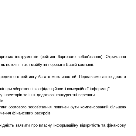
ових інструментів (рейтинг боргового зобов'язання). Отримання
к поточні, так і майбутні переваги Вашій компанії.
кредитного рейтингу багато можливостей. Перелічимо лише деякі з
нії при збереженні конфіденційності комерційної інформації
 інвесторів та інші додаткові конкурентні переваги.
ів.
тинг боргового зобов'язання повинен бути компенсований більшою
учення фінансових ресурсів.
ідність заявити про власну інформаційну відкритість та фінансову