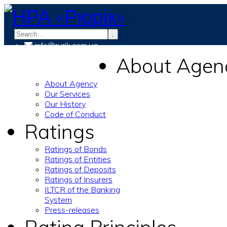
.
info@rurik.com.ua
+38 (099) 037-19-83
About Agen
About Agency
Our Services
Our History
Code of Conduct
Ratings
Ratings of Bonds
Ratings of Entities
Ratings of Deposits
Ratings of Insurers
ILTCR of the Banking
System
Press-releases