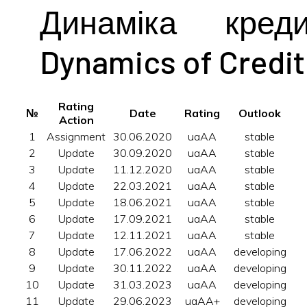
Динаміка кред
Dynamics of Credit
Rating
№
Date
Rating
Outlook
Action
1
Assignment
30.06.2020
uaAA
stable
2
Update
30.09.2020
uaAA
stable
3
Update
11.12.2020
uaAA
stable
4
Update
22.03.2021
uaAA
stable
5
Update
18.06.2021
uaAA
stable
6
Update
17.09.2021
uaAA
stable
7
Update
12.11.2021
uaAA
stable
8
Update
17.06.2022
uaAA
developing
9
Update
30.11.2022
uaAA
developing
10
Update
31.03.2023
uaAA
developing
11
Update
29.06.2023
uaAA+
developing