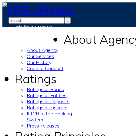
.
info@rurik.com.ua
+38 (099) 037-19-83
About Agenc
About Agency
Our Services
Our History
Code of Conduct
Ratings
Ratings of Bonds
Ratings of Entities
Ratings of Deposits
Ratings of Insurers
ILTCR of the Banking
System
Press-releases