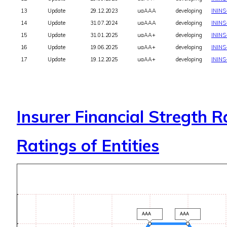
13
Update
29.12.2023
uaAAA
developing
ININ
14
Update
31.07.2024
uaAAA
developing
ININ
15
Update
31.01.2025
uaAA+
developing
ININ
16
Update
19.06.2025
uaAA+
developing
ININ
17
Update
19.12.2025
uaAA+
developing
ININ
Insurer Financial Stregth 
Ratings of Entities