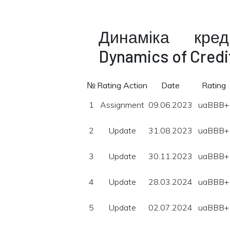
Динаміка кре
Dynamics of Credi
№
Rating Action
Date
Rating
1
Assignment
09.06.2023
uaBBB+
2
Update
31.08.2023
uaBBB+
3
Update
30.11.2023
uaBBB+
4
Update
28.03.2024
uaBBB+
5
Update
02.07.2024
uaBBB+