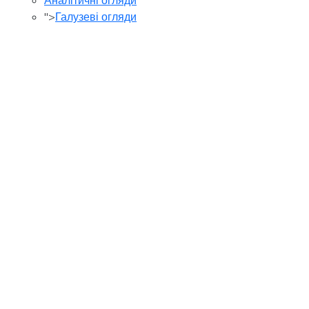
">
Галузеві огляди