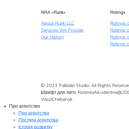
NRA «Rurik»
Ratings
About Rurik LLC
Ratings 
Services We Provide
Ratings o
Our History
Ratings 
Ratings o
© 2023 Palladin Studio. All Rights Reserve
Шрифт для лого: RuteniaAkcidentna@20
VasylChebanyk
Про агентство
Про агентство
Послуги агентства
Історія розвитку