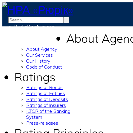
.
info@rurik.com.ua
+38 (099) 037-19-83
About Agen
About Agency
Our Services
Our History
Code of Conduct
Ratings
Ratings of Bonds
Ratings of Entities
Ratings of Deposits
Ratings of Insurers
ILTCR of the Banking
System
Press-releases