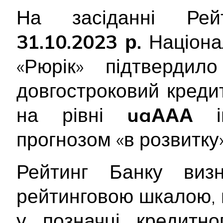
На засіданні Рейт
31.10.2023 р.
Націона
«Рюрік» підтверди
довгостроковий креди
на рівні
uaААА
ін
прогнозом «в розвитку»
Рейтинг Банку виз
рейтинговою шкалою, 
у позначці кредитно