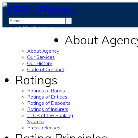
.
info@rurik.com.ua
+38 (099) 037-19-83
About Agenc
About Agency
Our Services
Our History
Code of Conduct
Ratings
Ratings of Bonds
Ratings of Entities
Ratings of Deposits
Ratings of Insurers
ILTCR of the Banking
System
Press-releases