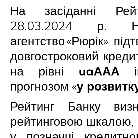
На засіданні Рейт
28.03.2024 р. На
агентство «Рюрік» пі
довгостроковий креди
на рівні
uaААА
ін
прогнозом «
у розвитк
Рейтинг Банку виз
рейтинговою шкалою, 
у позначці кредитно