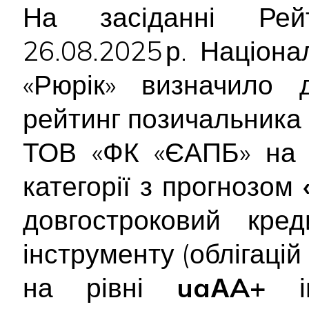
На засіданні Рейт
26.08.2025 р. Націон
«Рюрік» визначило д
рейтинг позичальника
ТОВ «ФК «ЄАПБ» на 
категорії з прогнозом
довгостроковий кред
інструменту (облігаці
на рівні
uaАA+
ін