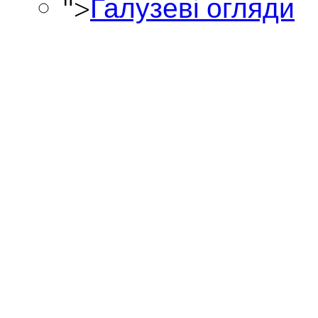
">
Галузеві огляди