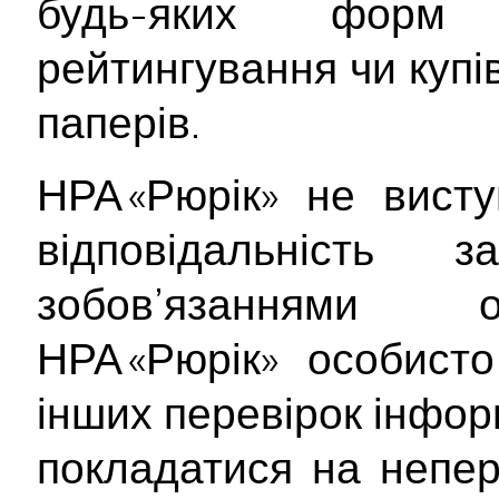
будь-яких форм 
рейтингування чи купі
паперів.
НРА «Рюрік» не вист
відповідальність
зобов’язаннями о
НРА «Рюрік» особист
інших перевірок інформ
покладатися на непер