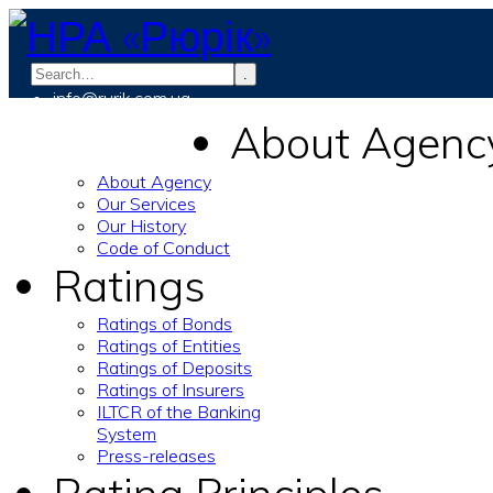
.
info@rurik.com.ua
+38 (099) 037-19-83
About Agenc
About Agency
Our Services
Our History
Code of Conduct
Ratings
Ratings of Bonds
Ratings of Entities
Ratings of Deposits
Ratings of Insurers
ILTCR of the Banking
System
Press-releases