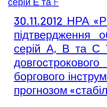
серій Е та F
30.11.2012 НРА «
підтвердження о
серій А, В та 
довгострокового
боргового інструм
прогнозом «стабі