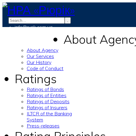
.
info@rurik.com.ua
+38 (099) 037-19-83
About Agenc
About Agency
Our Services
Our History
Code of Conduct
Ratings
Ratings of Bonds
Ratings of Entities
Ratings of Deposits
Ratings of Insurers
ILTCR of the Banking
System
Press-releases