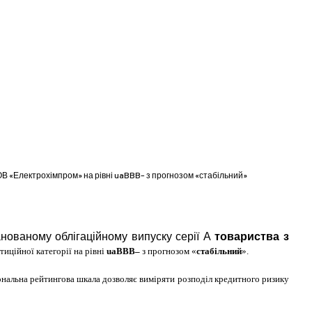
ТОВ «Електрохімпром» на рівні uaBBB– з прогнозом «стабільний»
анованому облігаційному випуску серії А
товариства з
тиційної категорії на рівні
uaВВВ–
з прогнозом «
стабільний
».
ональна рейтингова шкала дозволяє виміряти розподіл кредитного ризику