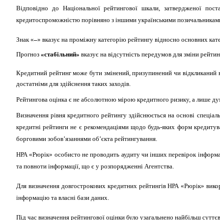
Відповідно до Національної рейтингової шкали, затвердженої по
кредитоспроможністю порівняно з іншими українськими позичальниками 
Знак «
–
» вказує на проміжну категорію рейтингу відносно основних кате
Прогноз
«стабільний»
вказує на відсутність передумов для зміни рейтин
Кредитний рейтинг може бути змінений, призупинений чи відкликаний в 
достатніми для здійснення таких заходів.
Рейтингова оцінка є не абсолютною мірою кредитного ризику, а лише ду
Визначення рівня кредитного рейтингу здійснюється на основі спеціал
кредитні рейтинги не є рекомендаціями щодо будь-яких форм кредитува
борговими зобов’язаннями об’єкта рейтингування.
НРА «Рюрік» особисто не проводить аудиту чи інших перевірок інформаці
та повноти інформації, що є у розпорядженні Агентства.
Для визначення довгострокових кредитних рейтингів НРА «Рюрік» викор
інформацію та власні бази даних.
Під час визначення рейтингової оцінки було узагальнено найбільш суттєв