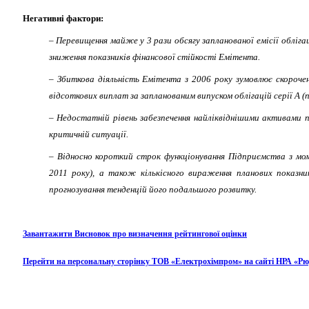
Негативні фактори:
–
Перевищення майже у
3
рази обсягу запланованої емісії обліга
зниження показників фінансової стійкості Емітента.
–
Збиткова діяльність Емітента з 2006 року зумовлює скороче
відсоткових виплат за запланованим випуском облігацій серії А (п
–
Недостатній рівень забезпечення найліквіднішими активами пр
критичній ситуації.
–
Відносно короткий строк функціонування Підприємства з мом
2011 року), а також кількісного вираження планових показни
прогнозування тенденцій його подальшого розвитку.
Завантажити Висновок про визначення рейтингової оцінки
Перейти на персональну сторінку ТОВ «Електрохімпром» на сайті НРА «Рю