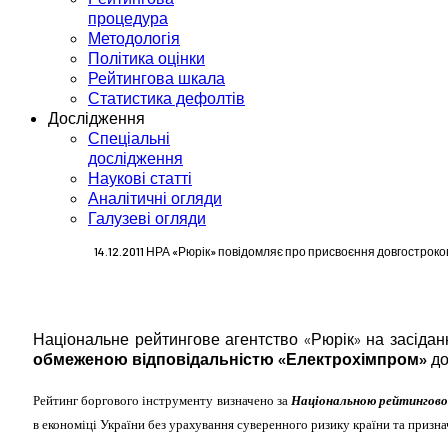
процедура
Методологія
Політика оцінки
Рейтингова шкала
Статистика дефолтів
Дослідження
Спеціальні
дослідження
Наукові статті
Аналітичні огляди
Галузеві огляди
14.12.2011 НРА «Рюрік» повідомляє про присвоєння довгостроко
Національне рейтингове агентство «Рюрік» на засіданн
обмеженою відповідальністю «Електрохімпром»
до
Рейтинг боргового інструменту визначено за
Національною рейтингов
в економіці України без урахування суверенного ризику країни та приз