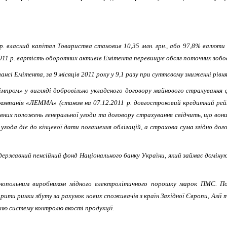
р. власний капітал Товариства становив 10,35 млн. грн., або 97,8% валюти
.2011 р. вартість оборотних активів Емітента перевищує обсяг поточних зобо
сі Емітента, за 9 місяців 2011 року у 9,1 разу при суттєвому зниженні рівня 
мпром» у вигляді добровільно укладеного договору майнового страхування ф
а компанія «ЛЕММА» (станом на 07.12.2011 р. довгостроковий кредитний 
новних положень генеральної угоди та договору страхування свідчить, що во
 угода діє до кінцевої дати погашення облігацій, а страхова сума згідно до
.
ржавний пенсійний фонд Національного банку України, який займає доміную
нопольним виробником мідного електролітичного порошку марок ПМС. По
ти ринки збуту за рахунок нових споживачів з країн Західної Європи, Азії 
ню систему контролю якості продукції.