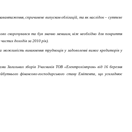
 навантаження, спричинене випуском облігацій, та як наслідок – суттєве
пово скорочувався та був значно меншим, ніж необхідно для покриття
чистих доходів за 2010 рік).
 на можливість виникнення труднощів у задоволенні вимог кредиторів у
ми Загальних зборів Учасників ТОВ «Електрохімпром» від 16 березня
майбутнього фінансово-господарського стану Емітента, що ускладнює