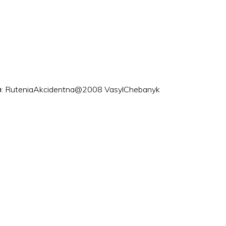
ого: RuteniaAkcidentna@2008 VasylChebanyk