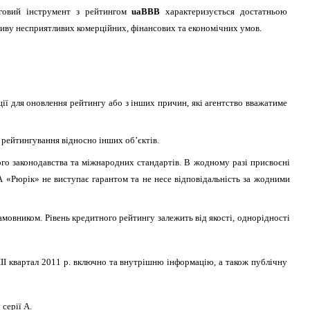
рговий інструмент з рейтингом
uaBBB
характеризується достатньою
иву несприятливих комерційних, фінансових та економічних умов.
ії для оновлення рейтингу або з інших причин, які агентство вважатиме
рейтингування відносно інших об’єктів.
ого законодавства та міжнародних стандартів. В жодному разі присвоєні
 «Рюрік» не виступає гарантом та не несе відповідальність за жодними
амовником. Рівень кредитного рейтингу залежить від якості, однорідності
ІІ квартал 2011 р. включно та внутрішню інформацію, а також публічну
серії А.