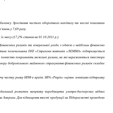
 балансу. Зростання чистого оборотного капіталу та високі показники
в
’
язань у 7,69 разу.
їх зносу (17,2% станом на 01.10.2011 р.).
інансових ризиків та генеральної угоди з однією з найбільш фінансово
рейтинг позичальника ПАТ «Страхова компанія «ЛЕММА» підтримується
ни повністю покривають можливі ризики, на які наражаються інвестори
говору добровільного майнового страхування фінансових ризиків складає
чу частку ринку НПФ в країні. НРА «Рюрік» оцінює зовнішню підтримку
дальший розвиток напрямку виробництва ультра-дисперсних мідних
та Америки. Для підвищення якості продукції на Підприємстві проведено