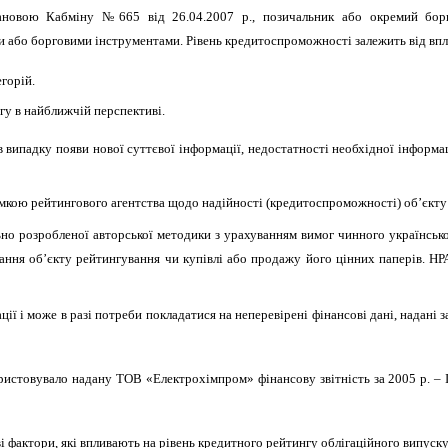
становою Кабміну №665 від 26.04.2007 р., позичальник або окремий бо
або борговими інструментами. Рівень кредитоспроможності залежить від впл
горій.
гу в найближчій перспективі.
випадку появи нової суттєвої інформації, недостатності необхідної інформац
мкою рейтингового агентства щодо надійності (кредитоспроможності) об’єкту 
ьно розробленої авторської методики з урахуванням вимог чинного українськ
ння об’єкту рейтингування чи купівлі або продажу його цінних паперів. НРА
ї і може в разі потреби покладатися на неперевірені фінансові дані, надані з
истовувало надану ТОВ «Електрохімпром» фінансову звітність за 2005 р. – І
і фактори, які впливають на рівень кредитного рейтингу облігаційного випуску 