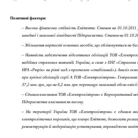
Позитивні фактори:
–
Висока фінансова стійкість Емітента. Станом на 01.10.2011 
швидкої і загальної ліквідності Підприємства. Станом на 01.10
–
Збільшення вартості основних засобів, що обліковуються на балан
–
Наявність забезпечення відсоткових облігацій ТОВ «Електрохі
надійних страхових компаній України, а саме з ПАТ «Страхов
НРА «Рюрік» на рівні
uaA
з прогнозом «стабільний»). Аналіз ос
при купівлі облігацій серії А ТОВ «Електрохімпром». Генеральна
37,2 млн. грн., що на 6,2 млн. грн. перевищує загальний обсяг емісії
–
Єдиним власником ТОВ «Електрохімпром» є Корпоративний неде
Підприємства власником як високу.
–
На території України ТОВ «Електрохімпром» є єдиним мо
електролітичних порошків, що планує Емітент, дозволить розшири
реконструкцію й модернізацію устаткування, впроваджено новіт