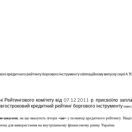
вого кредитного рейтингу боргового інструменту облігаційному випуску серії А 
і Рейтингового комітету від 07.12.2011 р. присвоїло запл
вгостроковий кредитний рейтинг боргового інструменту
інвес
ою шкалою
, на що вказують літери «
ua
» у позначці кредитного рейтингу. Наці
начена для використання на внутрішньому фінансовому ринку України.