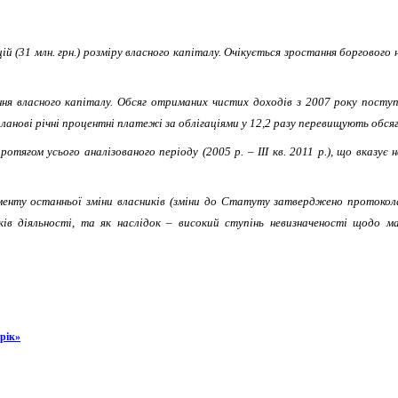
цій (31 млн. грн.) розміру власного капіталу. Очікується зростання боргового
ння власного капіталу. Обсяг отриманих чистих доходів з 2007 року посту
ланові річні процентні платежі за облігаціями у 12,2 разу перевищують обсяг 
отягом усього аналізованого періоду (2005 р. – ІІІ кв. 2011 р.), що вказує
енту останньої зміни власників (зміни до Статуту затверджено протокола
ків діяльності, та як наслідок – високий ступінь невизначеності щодо 
рік»