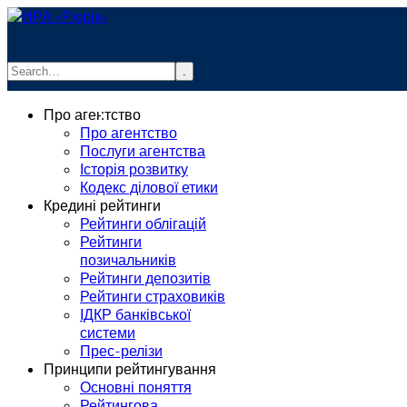
.
info@rurik.com.ua
Про агентство
+38 (099) 037-19-83
Про агентство
Послуги агентства
Історія розвитку
Кодекс ділової етики
Кредині рейтинги
Рейтинги облігацій
Рейтинги
позичальників
Рейтинги депозитів
Рейтинги страховиків
ІДКР банківської
системи
Прес-релізи
Принципи рейтингування
Основні поняття
Рейтингова