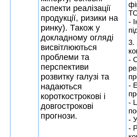
фі
аспекти реалізації
ТО
продукції, ризики на
- 
ринку). Також у
пі
докладному огляді
3.
висвітлюються
ко
проблеми та
- 
перспективи
ре
розвитку галузі та
пр
- 
надаються
пр
короткострокові і
- 
довгострокові
по
прогнози.
- 
- 
ко