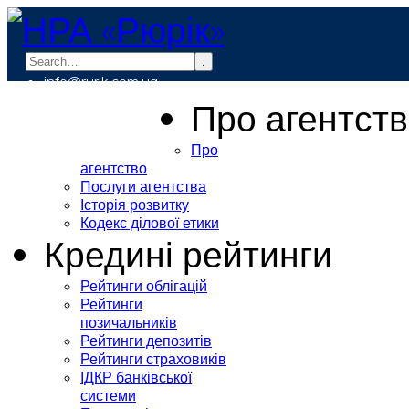
.
info@rurik.com.ua
+38 (099) 037-19-83
Про агентст
Про
агентство
Послуги агентства
Історія розвитку
Кодекс ділової етики
Кредині рейтинги
Рейтинги облігацій
Рейтинги
позичальників
Рейтинги депозитів
Рейтинги страховиків
ІДКР банківської
системи