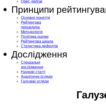
Прес-релізи
Принципи рейтингува
Основні поняття
Рейтингова
процедура
Методологія
Політика оцінки
Рейтингова шкала
Статистика дефолтів
Дослідження
Спеціальні
дослідження
Наукові статті
Аналітичні огляди
Галузеві огляди
Галуз