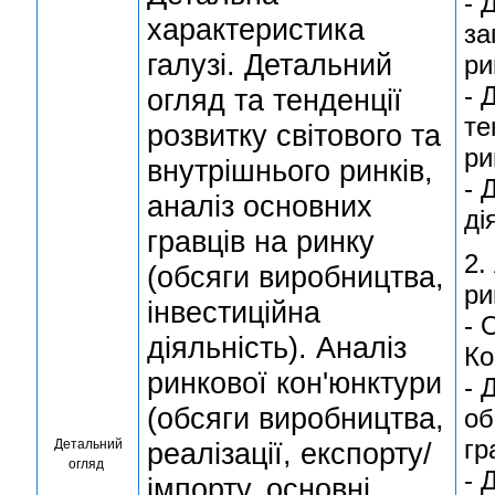
- 
характеристика
за
галузі. Детальний
ри
- 
огляд та тенденції
те
розвитку світового та
ри
внутрішнього ринків,
- 
аналіз основних
ді
гравців на ринку
2.
(обсяги виробництва,
ри
інвестиційна
- 
діяльність). Аналіз
Ко
ринкової кон'юнктури
- 
(обсяги виробництва,
об
гр
Детальний
реалізації, експорту/
огляд
- 
імпорту, основні