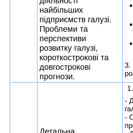
діяльності
найбільших
підприємств галузі.
Проблеми та
перспективи
розвитку галузі,
короткострокові та
3.
довгострокові
ро
прогнози.
1
- 
га
- 
пр
Детальна