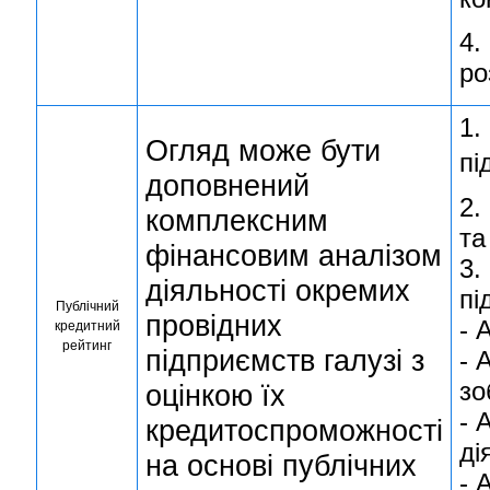
4.
ро
1.
Огляд може бути
пі
доповнений
2.
комплексним
та
фінансовим аналізом
3.
діяльності окремих
пі
Публічний
провідних
- 
кредитний
рейтинг
підприємств галузі з
- 
зо
оцінкою їх
- 
кредитоспроможності
ді
на основі публічних
- 