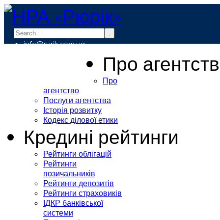
.
info@rurik.com.ua
+38 (099) 037-19-83
Про агентст
Про
агентство
Послуги агентства
Історія розвитку
Кодекс ділової етики
Кредині рейтинги
Рейтинги облігацій
Рейтинги
позичальників
Рейтинги депозитів
Рейтинги страховиків
ІДКР банківської
системи