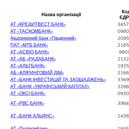
Код
Назва організації
ЄДР
АТ «КРЕДИТВЕСТ БАНК»
3457
АТ «ТАСКОМБАНК»
0980
Акціонерний банк «Південний»
2095
ПАТ «МТБ БАНК»
2165
АТ «АСВІО БАНК»
980
АТ «АБ «РАДАБАНК»
2132
АТ «АЛЬТБАНК»
1935
АБ «КЛІРИНГОВИЙ ДІМ»
2166
АТ «БАНК ІНВЕСТИЦІЙ ТА ЗАОЩАДЖЕНЬ»
3369
АТ «БАНК «УКРАЇНСЬКИЙ КАПІТАЛ»
2286
АТ «ОКСІ БАНК»
0930
АТ «РВС БАНК»
3984
АТ «БАНК АЛЬЯНС»
1436
АТ «Полікомбанк»
1935