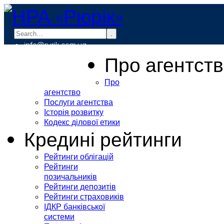
.
info@rurik.com.ua
+38 (099) 037-19-83
Про агентст
Про
агентство
Послуги агентства
Історія розвитку
Кодекс ділової етики
Кредині рейтинги
Рейтинги облігацій
Рейтинги
позичальників
Рейтинги депозитів
Рейтинги страховиків
ІДКР банківської
системи