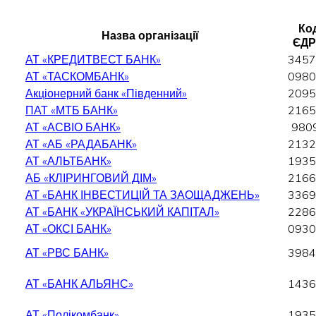
Код
Назва організації
ЄДР
АТ «КРЕДИТВЕСТ БАНК»
3457
АТ «ТАСКОМБАНК»
0980
Акціонерний банк «Південний»
2095
ПАТ «МТБ БАНК»
2165
АТ «АСВІО БАНК»
980
АТ «АБ «РАДАБАНК»
2132
АТ «АЛЬТБАНК»
1935
АБ «КЛІРИНГОВИЙ ДІМ»
2166
АТ «БАНК ІНВЕСТИЦІЙ ТА ЗАОЩАДЖЕНЬ»
3369
АТ «БАНК «УКРАЇНСЬКИЙ КАПІТАЛ»
2286
АТ «ОКСІ БАНК»
0930
АТ «РВС БАНК»
3984
АТ «БАНК АЛЬЯНС»
1436
АТ «Полікомбанк»
1935