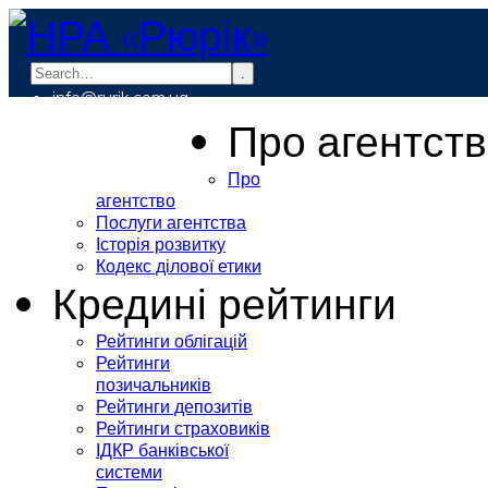
.
info@rurik.com.ua
+38 (099) 037-19-83
Про агентст
Про
агентство
Послуги агентства
Історія розвитку
Кодекс ділової етики
Кредині рейтинги
Рейтинги облігацій
Рейтинги
позичальників
Рейтинги депозитів
Рейтинги страховиків
ІДКР банківської
системи