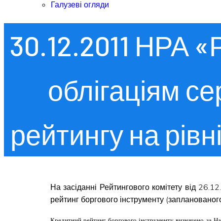
Галузеві огляди
30.12.2011 НРА 
облігаціям с
рейтингу на рівн
На засіданні Рейтингового комітету від 26.
рейтинг боргового інструменту (запланованого о
Кредитний рейтинг боргового інструменту визначено за На