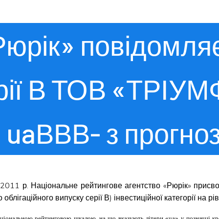
«Рюрік» повідомля
ерії В ТОВ «ТРІУМ
і uaВВВ- з прогн
12.2011 р. Національне рейтингове агентство «Рюрік» прис
блігаційного випуску серії В) інвестиційної категорії на рі
ціональною рейтинговою шкалою, на що вказують літери «ua» у позначці кр