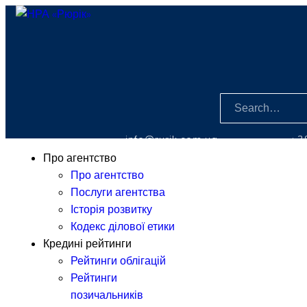
info@rurik.com.ua
+3
Про агентство
Про агентство
Послуги агентства
Історія розвитку
Кодекс ділової етики
Кредині рейтинги
Рейтинги облігацій
Рейтинги
позичальників