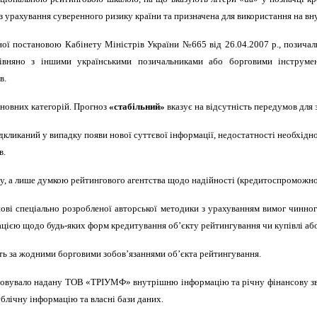
ез урахування суверенного ризику країни та призначена для використання на 
ної постановою Кабінету Міністрів України №665 від 26.04.2007 р., позича
івняно з іншими українськими позичальниками або борговими інструмен
в.
сновних категорій. Прогноз
«стабільний»
вказує на відсутність передумов для 
кликаний у випадку появи нової суттєвої інформації, недостатності необхідної
в.
у, а лише думкою рейтингового агентства щодо надійності (кредитоспроможнос
ові спеціально розробленої авторської методики з урахуванням вимог чинног
цією щодо будь-яких форм кредитування об’єкту рейтингування чи купівлі аб
сть за жодними борговими зобов’язаннями об’єкта рейтингування.
овувало надану ТОВ «ТРІУМФ» внутрішню інформацію та річну фінансову звітн
публічну інформацію та власні бази даних.