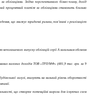
 облігаціями. Згідно перспективного бізнес-плану, дохід
ічний процентний платіж за облігаціями становить близько
едення, що знижує юридичні ризики, пов’язані з реалізацією
ю непогашеного випуску облігацій серії А загальним обсягом
иманих валових доходів ТОВ «ТРІУМФ» (481,9 тис. грн. за 9
будівельної галузі, вказують на низький рівень оборотності
мпанії.
іяльності, що створює потенційні загрози для існуючих схем