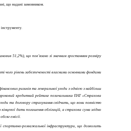
ані, що надані замовником.
 інструменту.
тановив 51,2%), що пов’язано зі значним зростанням розміру
ьтаті чого рівень забезпеченості власними основними фондами
нансових ризиків та генеральної угоди з однією з найбільш
строковий кредитний рейтинг позичальника ПАТ «Страхова
угоди та договору страхування свідчить, що вони повністю
 кінцевої дати погашення облігацій, а страхова сума згідно
обсяг емісії.
чої спортивно-розважальної інфраструктури, що дозволить