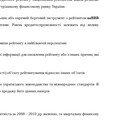
внутрішньому фінансовому ринку України.
льник або окремий борговий інструмент з рейтингом
uaBBB
тами. Рівень кредитоспроможності залежить від впливу
зміни рейтингу в найближчій перспективі.
 інформації для оновлення рейтингу або з інших причин, які
ті) об’єкту рейтингування відносно інших об’єктів.
о українського законодавства та міжнародних стандартів. В
о продажу його цінних паперів.
ість за 2008 – 2010 рр. включно, та квартальну фінансову