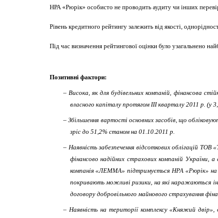
НРА «Рюрік» особисто не проводить аудиту чи інших перевіро
Рівень кредитного рейтингу залежить від якості, одноріднос
Під час визначення рейтингової оцінки було узагальнено най
Позитивні фактори:
–
Висока, як для будівельних компаній, фінансова сті
власного капіталу протягом ІІІ кварталу 2011 р. (у 3,1
–
Збільшення вартості основних засобів, що обліковуют
зріс до 51,2% станом на 01.10.2011 р.
–
Наявність забезпечення відсоткових облігацій ТОВ «
фінансово надійних страхових компаній України, 
компанія «ЛЕММА» підтримується НРА «Рюрік» на рі
покривають можливі ризики, на які наражаються інве
договору добровільного майнового страхування фінансо
–
Наявність на території комплексу «Княжий двір»,