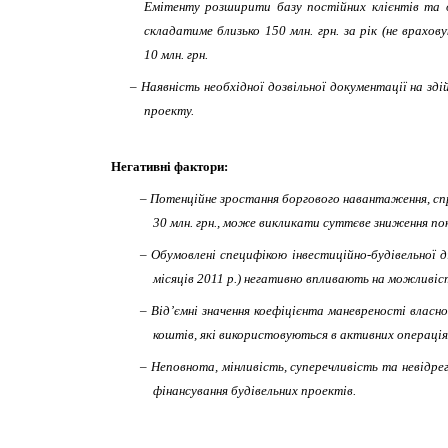
Емітенту розширити базу постійних клієнтів та о
складатиме близько 150 млн. грн. за рік (не врах
10 млн. грн.
–
Наявність необхідної дозвільної документації на зді
проекту.
Негативні фактори:
–
Потенційне зростання боргового навантаження, спри
30 млн. грн., може викликати суттєве зниження по
–
Обумовлені специфікою інвестиційно-будівельної д
місяців 2011 р.) негативно впливають на можливіс
–
Від’ємні значення коефіцієнта маневреності власно
коштів, які використовуються в активних операція
–
Неповнота, мінливість, суперечливість та невідрег
фінансування будівельних проектів.