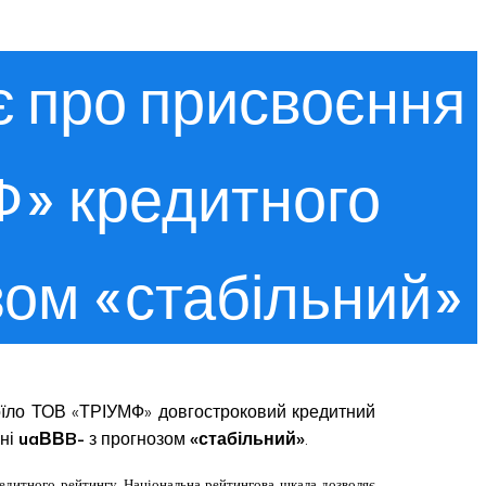
є про присвоєння
Ф» кредитного
озом «стабільний»
воїло ТОВ «ТРІУМФ» довгостроковий кредитний
вні
uaВВB-
з прогнозом
«стабільний»
.
едитного рейтингу. Національна рейтингова шкала дозволяє