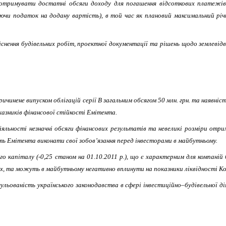
тримувати достатні обсяги доходу для погашення відсоткових платежів за
овуючи податок на додану вартість), в той час як плановий максимальний р
йснення будівельних робіт, проектної документації та рішень щодо землевідв
чинене випуском облігацій серії В загальним обсягом 50 млн. грн. та наявніст
казників фінансової стійкості Емітента.
іяльності незначні обсяги фінансових результатів та невеликі розміри отр
ть Емітента виконати свої зобов’язання перед інвесторами в майбутньому.
го капіталу (-0,25 станом на 01.10.2011 р.), що є характерним для компаній 
х, та можуть в майбутньому негативно вплинути на показники ліквідності Ко
ульованість українського законодавства в сфері інвестиційно–будівельної д