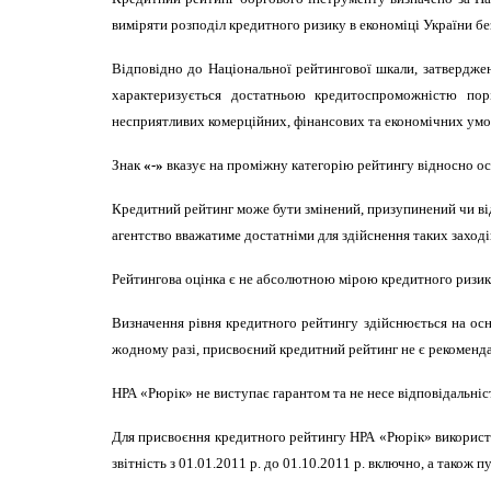
виміряти розподіл кредитного ризику в економіці України б
Відповідно до Національної рейтингової шкали, затвердже
характеризується достатньою кредитоспроможністю пор
несприятливих комерційних, фінансових та економічних умо
Знак
«-»
вказує на проміжну категорію рейтингу відносно о
Кредитний рейтинг може бути змінений, призупинений чи від
агентство вважатиме достатніми для здійснення таких заході
Рейтингова оцінка є не абсолютною мірою кредитного ризик
Визначення рівня кредитного рейтингу здійснюється на осн
жодному разі, присвоєний кредитний рейтинг не є рекоменда
НРА «Рюрік» не виступає гарантом та не несе відповідальні
Для присвоєння кредитного рейтингу НРА «Рюрік» використ
звітність з 01.01.2011 р. до 01.10.2011 р. включно, а також 