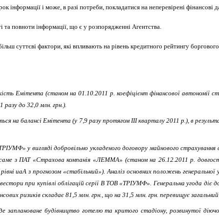
к інформації і може, в разі потреби, покладатися на неперевірені фінансові д
ті та повноти інформації, що є у розпорядженні Агентства.
більш суттєві фактори, які впливають на рівень кредитного рейтингу боргового
йкість Емітента (станом на 01.10.2011 р. коефіцієнт фінансової автономії с
 разу до 32,0 млн. грн.).
ься на балансі Емітента (у 7,9 разу протягом ІІІ кварталу 2011 р.), в резул
ТРІУМФ» у вигляді добровільно укладеного договору майнового страхування фі
а саме з ПАТ «Страхова компанія «ЛЕММА» (станом на 26.12.2011 р. довго
вні uaA з прогнозом «стабільний»). Аналіз основних положень генеральної 
стори при купівлі облігацій серії В ТОВ «ТРІУМФ». Генеральна угода діє до
вих ризиків складає 81,5 млн. грн., що на 31,5 млн. грн. перевищує загальний 
 де заплановане будівництво готелю та критого стадіону, розвинутої дію