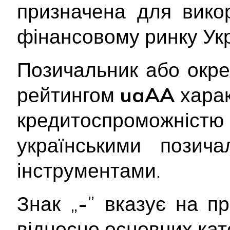
призначена для вико
фінансовому ринку Укр
Позичальник або окре
рейтингом
uaAA
хара
кредитоспроможніс
українськими позич
інструментами.
Знак „
-
” вказує на п
відносно основних кате