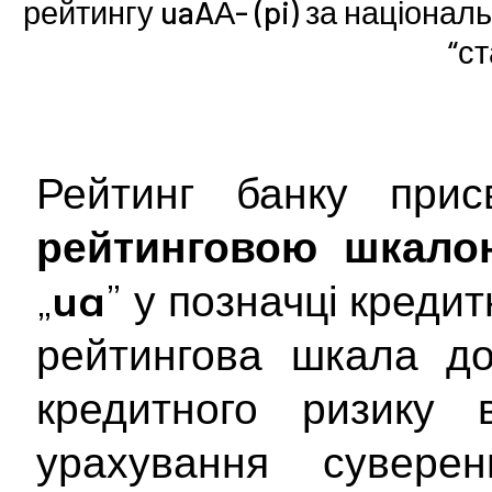
рейтингу uaAА- (pi) за націона
“с
Рейтинг банку при
рейтинговою шкало
„
ua
” у позначці креди
рейтингова шкала до
кредитного ризику 
урахування сувере