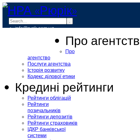
.
info@rurik.com.ua
+38 (099) 037-19-83
Про агентст
Про
агентство
Послуги агентства
Історія розвитку
Кодекс ділової етики
Кредині рейтинги
Рейтинги облігацій
Рейтинги
позичальників
Рейтинги депозитів
Рейтинги страховиків
ІДКР банківської
системи