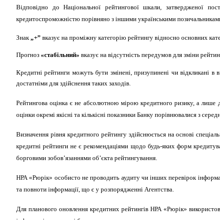
Відповідно до Національної рейтингової шкали, затвердженої п
кредитоспроможністю порівняно з іншими українськими позичальниками 
Знак
„+”
вказує на проміжну категорію рейтингу відносно основних кате
Прогноз
«стабільний»
вказує на відсутність передумов для зміни рейтин
Кредитні рейтинги можуть бути змінені, призупинені чи відкликані в в
достатніми для здійснення таких заходів.
Рейтингова оцінка є не абсолютною мірою кредитного ризику, а лише д
оцінки окремі якісні та кількісні показники Банку порівнювалися з сере
Визначення рівня кредитного рейтингу здійснюється на основі спеціал
кредитні рейтинги не є рекомендаціями щодо будь-яких форм кредитува
борговими зобов’язаннями об’єкта рейтингування.
НРА «Рюрік» особисто не проводить аудиту чи інших перевірок інформаці
та повноти інформації, що є у розпорядженні Агентства.
Для планового оновлення кредитних рейтингів НРА «Рюрік» використо