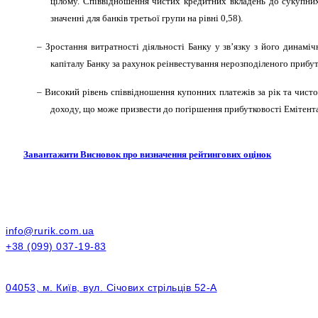
цілому. Співвідношення чистих кредитних вкладень до сукупних
значенні для банків третьої групи на рівні 0,58).
– Зростання витратності діяльності Банку у зв’язку з його динамі
капіталу Банку за рахунок реінвестування нерозподіленого прибут
– Високий рівень співвідношення купонних платежів за рік та чисто
доходу, що може призвести до погіршення прибутковості Емітента
Завантажити Висновок про визначення рейтингових оцінок
info@rurik.com.ua
+38 (099) 037-19-83
04053, м. Київ, вул. Січових стрільців 52-А