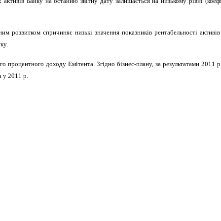
 активів Банку на останню звітну дату
залишається на низькому рівні
(
коеф
чним розвитком спричиняє низькі значення показників рентабельності активів
ку.
го процентного доходу Емітента. Згідно бізнес-плану, за результатами 2011
 у 2011 р.