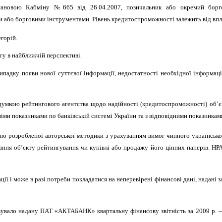
остановою Кабміну №665 від 26.04.2007, позичальник або окремий бор
або борговими інструментами. Рівень кредитоспроможності залежить від впл
горій.
гу в найближчій перспективі.
ипадку появи нової суттєвої інформації, недостатності необхідної інформац
умкою рейтингового агентства щодо надійності (кредитоспроможності) об’єк
дніми показниками по банківській системі України та з відповідними показникам
ьно розробленої авторської методики з урахуванням вимог чинного українсько
ння об’єкту рейтингування чи купівлі або продажу його цінних паперів. НРА
ї і може в разі потреби покладатися на неперевірені фінансові дані, надані з
вувало надану ПАТ «АКТАБАНК» квартальну фінансову звітність за 2009
р.
–