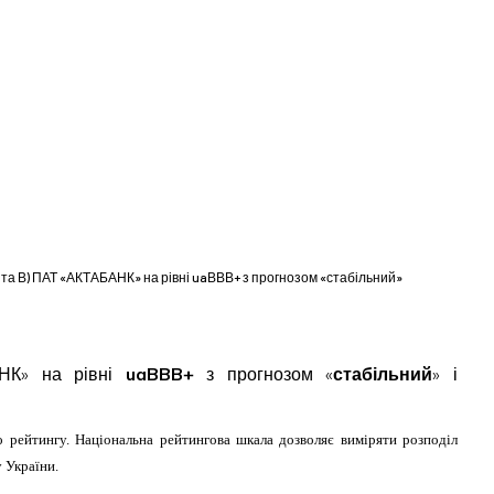
А та В) ПАТ «АКТАБАНК» на рівні uaВВВ+ з прогнозом «стабільний»
АНК» на рівні
uaBBB+
з прогнозом «
стабільний
» і
о рейтингу. Національна рейтингова шкала дозволяє виміряти розподіл
 України.