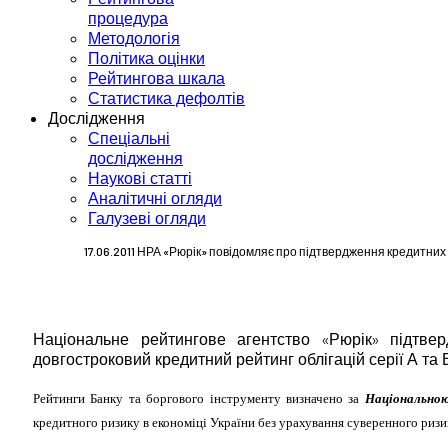
процедура
Методологія
Політика оцінки
Рейтингова шкала
Статистика дефолтів
Дослідження
Спеціальні
дослідження
Наукові статті
Аналітичні огляди
Галузеві огляди
17.06.2011 НРА «Рюрік» повідомляє про підтвердження кредитних 
Національне рейтингове агентство «Рюрік» підтв
довгостроковий кредитний рейтинг облігацій серії А та 
Рейтинги Банку та боргового інструменту визначено за
Національно
кредитного ризику в економіці України без урахування суверенного риз