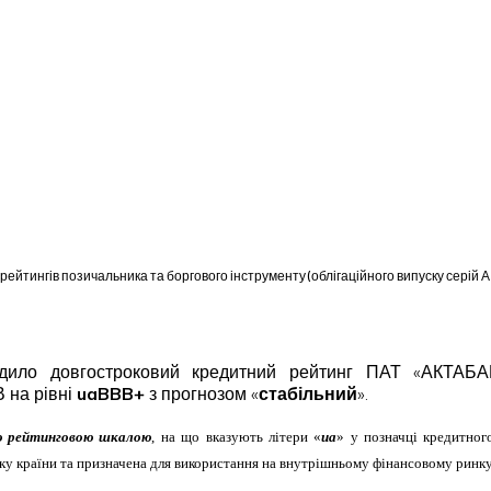
рейтингів позичальника та боргового інструменту (облігаційного випуску серій 
ердило довгостроковий кредитний рейтинг ПАТ «АКТАБ
В на рівні
uaBBB+
з прогнозом «
стабільний
».
ю рейтинговою шкалою
, на що вказують літери «
ua
» у позначці кредитног
ику країни та призначена для використання на внутрішньому фінансовому ринку