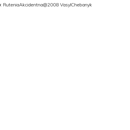
ого: RuteniaAkcidentna@2008 VasylChebanyk