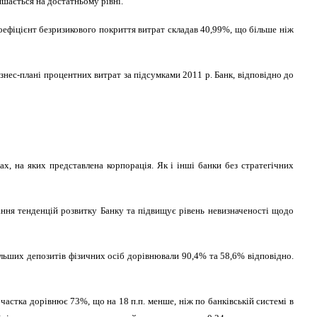
ишається на достатньому рівні.
коефіцієнт безризикового покриття витрат складав 40,99%, що більше ніж
знес-плані процентних витрат за підсумками 2011 р. Банк, відповідно до
, на яких представлена корпорація. Як і інші банки без стратегічних
ання тенденцій розвитку Банку та підвищує рівень невизначеності щодо
льших депозитів фізичних осіб дорівнювали 90,4% та 58,6% відповідно.
 частка дорівнює 73%, що на 18 п.п. менше, ніж по банківській системі в