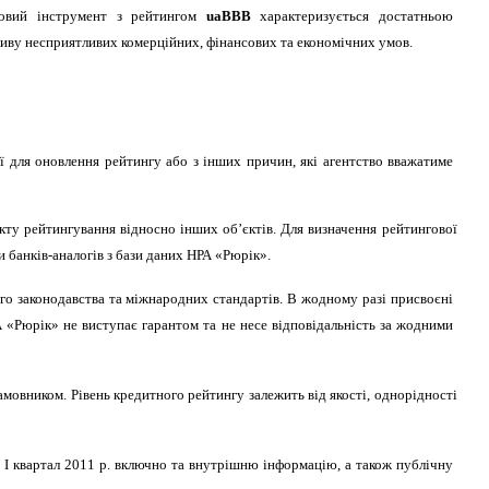
говий інструмент з рейтингом
uaBBB
характеризується достатньою
иву несприятливих комерційних, фінансових та економічних умов.
ії для оновлення рейтингу або з інших причин, які агентство вважатиме
ту рейтингування відносно інших об’єктів. Для визначення рейтингової
и банків-аналогів з бази даних НРА «Рюрік».
го законодавства та міжнародних стандартів. В жодному разі присвоєні
 «Рюрік» не виступає гарантом та не несе відповідальність за жодними
амовником. Рівень кредитного рейтингу залежить від якості, однорідності
 І квартал 2011 р. включно та внутрішню інформацію, а також публічну