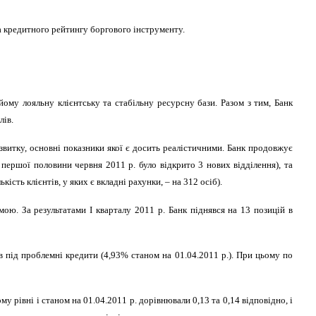
та кредитного рейтингу боргового інструменту.
ому лояльну клієнтську та стабільну ресурсну бази. Разом з тим, Банк
лів.
озвитку, основні показники якої є досить реалістичними. Банк продовжує
ершої половини червня 2011 р. було відкрито 3 нових відділення), та
ькість клієнтів, у яких є вкладні рахунки, – на 312
осіб).
ою. За результатами І кварталу 2011 р. Банк піднявся на 13 позицій в
в під проблемні кредити (4,93% станом на 01.04.2011 р.). При цьому по
му рівні і станом на 01.04.2011
р. дорівнювали 0,13 та 0,14 відповідно, і