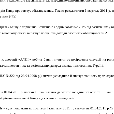
аїни. Захищеність власним капіталом кредитно-депозитних операцій Банку зал
одів Банку продовжує збільшуватись. Так, за результатами І кварталу 2011 р. 
кацією НБУ.
ратах Банку є порівняно незначною і дорівнюватиме 7,1% від зазначених у бі
 в повному обсязі виплачує процентні доходи власникам облігацій серії А.
ї корпорації «АЛЕФ» робить банк чутливим до погіршення ситуації на ринках
агальнополітичних та регіональних джерел ризику, притаманних Україні.
НБУ №322 від 23.04.2008 р.) значно ускладнює й знижує точність прогнозув
на 01.04.2011 р. частки 10 найбільших депозитів юридичних осіб та 10 найбі
й рівень залежності Банку від ключових вкладників.
в у сукупних активах протягом І кварталу 2011 р., станом на 01.04.2011 р. їх