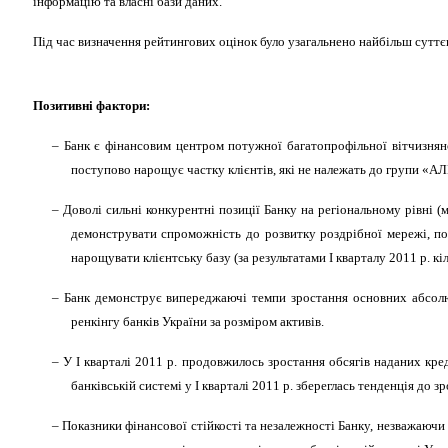
інформацію та власні бази даних.
Під час визначення рейтингових оцінок було узагальнено найбільш суттєв
Позитивні фактори:
– Банк є фінансовим центром потужної багатопрофільної вітчизняно
поступово нарощує частку клієнтів, які не належать до групи «А
– Доволі сильні конкурентні позиції Банку на регіональному рівні (м
демонструвати спроможність до розвитку роздрібної мережі, по
нарощувати клієнтську базу (за результатами І кварталу 2011 р. кіль
– Банк демонструє випереджаючі темпи зростання основних абсолютн
ренкінгу банків України за розміром активів.
– У І кварталі 2011 р. продовжилось зростання обсягів наданих кре
банківській системі у І кварталі 2011 р. збереглась тенденція до
– Показники фінансової стійкості та незалежності Банку, незважаючи