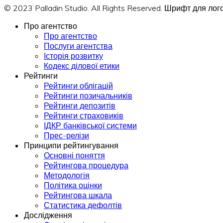
© 2023 Palladin Studio. All Rights Reserved. Шрифт для л
Про агентство
Про агентство
Послуги агентства
Історія розвитку
Кодекс ділової етики
Рейтинги
Рейтинги облігацій
Рейтинги позичальників
Рейтинги депозитів
Рейтинги страховиків
ІДКР банківської системи
Прес-релізи
Принципи рейтингування
Основні поняття
Рейтингова процедура
Методологія
Політика оцінки
Рейтингова шкала
Статистика дефолтів
Дослідження