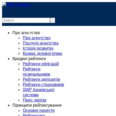
.
info@rurik.com.ua
Про агентство
+38 (099) 037-19-83
Про агентство
Послуги агентства
Історія розвитку
Кодекс ділової етики
Кредині рейтинги
Рейтинги облігацій
Рейтинги
позичальників
Рейтинги депозитів
Рейтинги страховиків
ІДКР банківської
системи
Прес-релізи
Принципи рейтингування
Основні поняття
Рейтингова