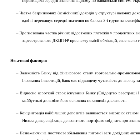
перевищили середні значення в цілому по банківській системі Укр
– Частка безризикових (комісійних) доходів у структурі валових дох
вдвічі перевищує середні значення по банках 3-ї групи за класифі
– Прогнозована частка річних відсоткових платежів у процентних вит
зареєстрованого ДКЦПФР проспекту емісії облігацій, своєчасно та
Негативні фактори:
– Залежність Банку від фінансового стану торговельно-промислово
іноземних інвестицій, Банк має підвищену чутливість до впливу з
– Відносно короткий строк існування Банку (Свідоцтво реєстрації 
майбутньої динаміки його основних показників діяльності.
– Концентрація найбільших депозитів залишається високою: станом 
Низька диверсифікація депозитного портфелю свідчить про значни
– Незважаючи на
поступове збільшення питомої ваги дохідних активі