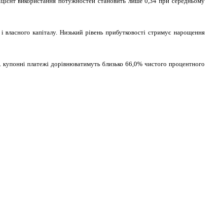
іцієнт використання потужностей становить лише 0,34 при середньому
 і власного капіталу. Низький рівень прибутковості стримує нарощення
 р. купонні платежі дорівнюватимуть близько 66,0% чистого процентного