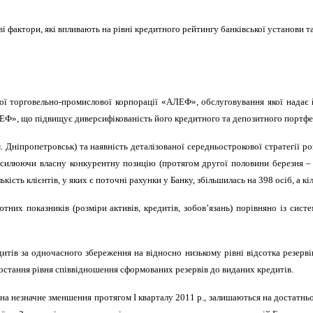
і фактори, які впливають на рівні кредитного рейтингу банківської установи 
ї торговельно-промислової корпорації «АЛЕФ», обслуговування якої надає й
ЛЕФ», що підвищує диверсифікованість його кредитного та депозитного портфе
.
Дніпропетровськ) та наявність деталізованої середньострокової стратегії р
силюючи власну конкурентну позицію (протягом другої половини березня – п
кість клієнтів, у яких є поточні рахунки у Банку, збільшилась на 398 осіб, а кіл
их показників (розміри активів, кредитів, зобов’язань) порівняно із систем
дитів за одночасного збереження на відносно низькому рівні відсотка резерві
 зростання рівня співвідношення сформованих резервів до виданих кредитів.
 на незначне зменшення протягом І кварталу 2011 р., залишаються на достатньо