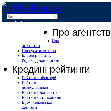
.
info@rurik.com.ua
+38 (099) 037-19-83
Про агентст
Про
агентство
Послуги агентства
Історія розвитку
Кодекс ділової етики
Кредині рейтинги
Рейтинги облігацій
Рейтинги
позичальників
Рейтинги депозитів
Рейтинги страховиків
ІДКР банківської
системи