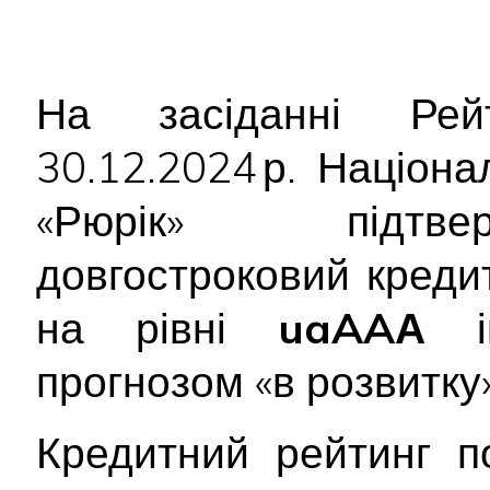
На засіданні Рейт
30.12.2024 р. Націон
«Рюрік» підтве
довгостроковий креди
на рівні
uaAAА
ін
прогнозом «в розвитку
Кредитний рейтинг п