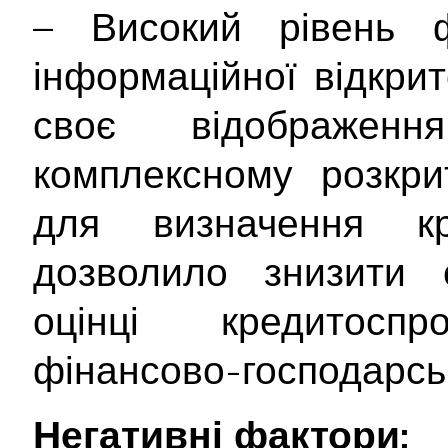
– Високий рівень ф
інформаційної відкри
своє відображе
комплексному розкрит
для визначення кр
дозволило знизити с
оцінці кредитосп
фінансово-господарськ
Негативні фактори: