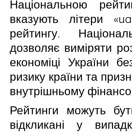
Національною рейт
вказують літери «ua
рейтингу. Націона
дозволяє виміряти ро
економіці України б
ризику країни та приз
внутрішньому фінансо
Рейтинги можуть бут
відкликані у випад