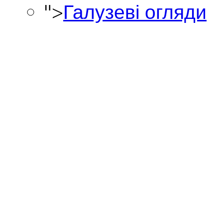
">
Галузеві огляди