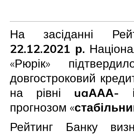
На засіданні Рейт
22.12.2021 р.
Націона
«Рюрік» підтверд
довгостроковий креди
на рівні
uaААА-
ін
прогнозом «
стабільни
Рейтинг Банку виз