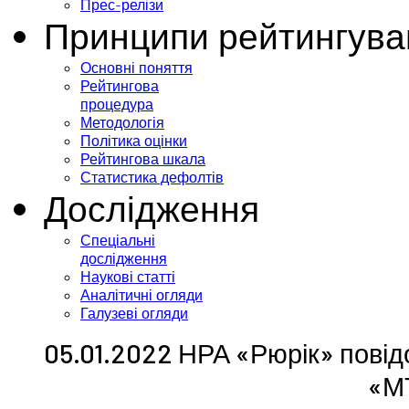
Прес-релізи
Принципи рейтингува
Основні поняття
Рейтингова
процедура
Методологія
Політика оцінки
Рейтингова шкала
Статистика дефолтів
Дослідження
Спеціальні
дослідження
Наукові статті
Аналітичні огляди
Галузеві огляди
05.01.2022 НРА «Рюрік» повід
«М