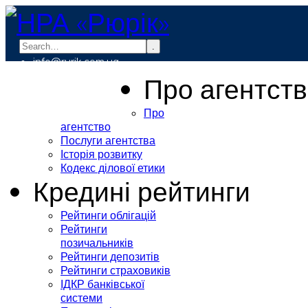
.
info@rurik.com.ua
+38 (099) 037-19-83
Про агентст
Про
агентство
Послуги агентства
Історія розвитку
Кодекс ділової етики
Кредині рейтинги
Рейтинги облігацій
Рейтинги
позичальників
Рейтинги депозитів
Рейтинги страховиків
ІДКР банківської
системи