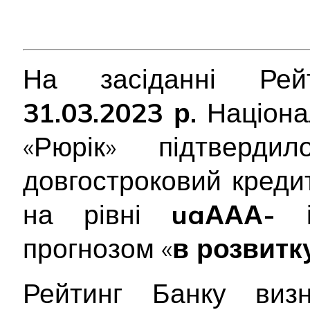
На засіданні Рейт
31.03.2023 р.
Націона
«Рюрік» підтверд
довгостроковий креди
на рівні
uaААА-
ін
прогнозом «
в розвитк
Рейтинг Банку виз