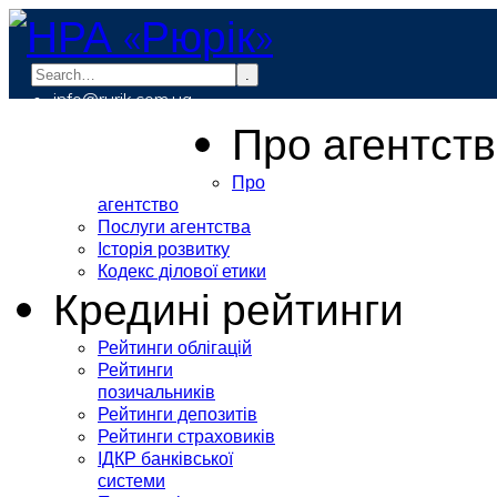
.
info@rurik.com.ua
+38 (099) 037-19-83
Про агентст
Про
агентство
Послуги агентства
Історія розвитку
Кодекс ділової етики
Кредині рейтинги
Рейтинги облігацій
Рейтинги
позичальників
Рейтинги депозитів
Рейтинги страховиків
ІДКР банківської
системи