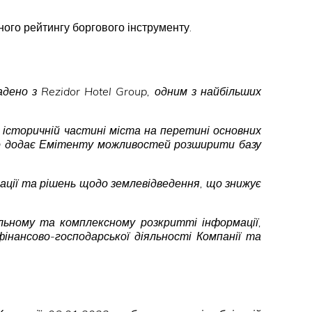
ного рейтингу боргового інструменту.
адено з Rezidor Hotel Group, одним з найбільших
в історичній частині міста на перетині основних
 що додає Емітенту можливостей розширити базу
ації та рішень щодо землевідведення, що знижує
льному та комплексному розкритті інформації,
інансово-господарської діяльності Компанії та