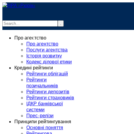
.
info@rurik.com.ua
Про агентство
+38 (099) 037-19-83
Про агентство
Послуги агентства
Історія розвитку
Кодекс ділової етики
Кредині рейтинги
Рейтинги облігацій
Рейтинги
позичальників
Рейтинги депозитів
Рейтинги страховиків
ІДКР банківської
системи
Прес-релізи
Принципи рейтингування
Основні поняття
Рейтингова