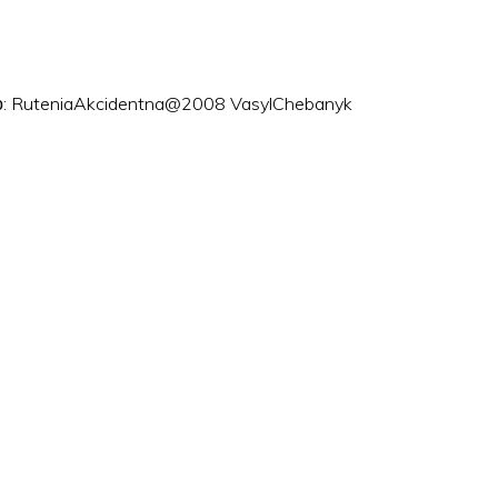
ого: RuteniaAkcidentna@2008 VasylChebanyk