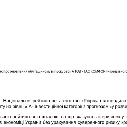
ляє про оновлення облігаційному випуску серії А ТОВ «ТАС КОМФОРТ» кредитного
 р. Національне рейтингове агентство «Рюрік» підтверди
 на рівні uaА- інвестиційної категорії з прогнозом «у розви
льною рейтинговою шкалою, на що вказують літери «ua» у п
в економіці України без урахування суверенного ризику к