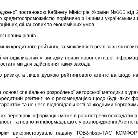
ердженої постановою Кабінету Міністрів України №665 від 
ю кредитоспроможністю порівняно з іншими українськими
ційних, фінансових та економічних умов.
основних рівнів.
міни кредитного рейтингу, за можливості реалізації як позит
чи відкликаний у випадку появи нової суттєвої інформаці
остатніми для здійснення таких заходів.
 ризику, а лише думкою рейтингового агентства щодо над
а основі спеціально розробленої авторської методики з ура
 кредитний рейтинг не є рекомендацією щодо будь-яких фор
 гарантом та не несе відповідальності за жодними борговим
х перевірок інформації і може в разі потреби покладатися 
дності та повноти інформації, що є у розпорядженні Агентств
юрік» використовувало надану ТОВ&nbsp«ТАС КОМФОРТ»