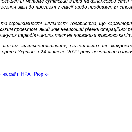
їх погашення матиме суттєвий вплив на фінансовий стан Ко
есення змін до проспекту емісії щодо продовження стр
 та ефективності діяльності Товариства, що характерне 
ським проектом, який має невисокий рівень операційної р
нулих періодів чинить тиск на показники власного капіта
впливу загальнополітичних, регіональних та макроеко
ції проти України з 24 лютого 2022 року негативно вплив
на сайті НРА «Рюрік»