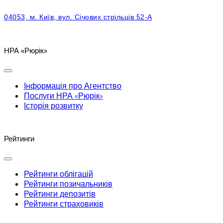
04053, м. Київ, вул. Січових стрільців 52-А
НРА «Рюрік»
Інформація про Агентство
Послуги НРА «Рюрік»
Історія розвитку
Рейтинги
Рейтинги облігацій
Рейтинги позичальників
Рейтинги депозитів
Рейтинги страховиків