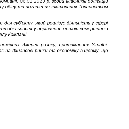
мпанії. 06.01.2023 р. збори власників облігацій
оку обігу та погашення емітованих Товариством
для суб’єкту, який реалізує діяльність у сфері
ентабельності у порівнянні з іншою комерційною
лу Компанії.
номічних джерел ризику, притаманних Україні.
ає на фінансові ринки та економіку в цілому, що