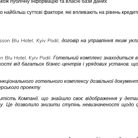
кож публічну інформацію та власні бази даних.
о найбільш суттєві фактори, які впливають на рівень кредит
n Blu Hotel, Kyiv Podil, договір на управління яким укл
Blu Hotel, Kyiv Podil. Готельний комплекс знаходиться 
кості від багатьох бізнес-центрів і урядових установ,
ункціонального готельного комплексу дозвільної документ
перського проекту.
ритість Компанії, що знайшло своє відображення у дета
у. Це дозволило знизити ступінь невизначеності щодо ф