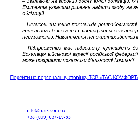
– Зважаючи на високий обсяг емісії облігацій, 
Емітента ухвалили рішення надати згоду на вн
облігацій.
– Невисокі значення показників рентабельності
готельного бізнесу та є специфічним девелопер
нерухомістю. Накопичення непокритих збитків ми
– Підприємство має підвищену чутливість до 
Ескалація військової агресії російської федера
може погіршити показники діяльності Компанії.
Перейти на персональну сторінку ТОВ «ТАС КОМФОРТ» 
info@rurik.com.ua
+38 (099) 037-19-83