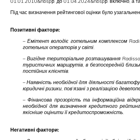
01.01.2010&nbspр. до 01.04.2024&nbspр. включно, а та
Під час визначення рейтингової оцінки було узагальнен
Позитивні фактори:
– Емітент володіє готельним комплексом Radisso
готельних операторів у світі.
– Вигідне територіальне розташування Radisson 
туристичних маршрутів, в безпосередній близь
постійних клієнтів.
– Наявність необхідної для діяльності багатоф
юридичні ризики, пов’язані з реалізацією девело
– Фінансова прозорість та інформаційна відк
необхідної для визначення кредитного рейтинг
якісніше оцінити її кредитоспроможність.
Негативні фактори: