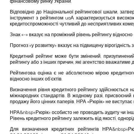
фінансовому ринку України.
Відповідно до Національної рейтингової шкали, затв
інструмент з рейтингом uaА характеризується високо
кредитоспроможності чутливий до несприятливих комер
Знак «-» вказує на проміжний рівень рейтингу відносно 
Прогноз «у розвитку» вказує на підвищену вірогідність з
Кредитний рейтинг може бути змінений, призупинений 
рейтингу або з інших причин, які агентство вважатиме д
Рейтингова оцінка є не абсолютною мірою кредитного
відносно інших об’єктів.
Визначення рівня кредитного рейтингу здійснюється н
міжнародних стандартів. В жодному разі, присвоєний
продажу його цінних паперів. НРА «Рюрік» не виступає
НРА&nbsp«Рюрік» особисто не проводить аудиту чи інши
Рівень кредитного рейтингу залежить від якості, однорі
Для визначення кредитних рейтингів НРА&nbsp«Р