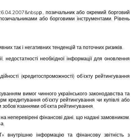
26.04.2007&nbspр., позичальник або окремий борговий
 позичальниками або борговими інструментами. Рівень
ивних так і негативних тенденцій та поточних ризиків.
ї, недостатності необхідної інформації для оновлення
ійності (кредитоспроможності) об’єкту рейтингування
хуванням вимог чинного українського законодавства та
м кредитування об’єкту рейтингування чи купівлі або
и зобов’язаннями об’єкта рейтингування.
на неперевірені фінансові дані, що надані замовником.
а.
 внутрішню інформацію та фінансову звітність з