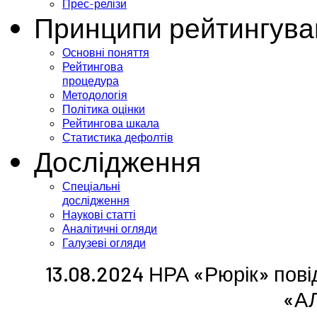
Прес-релізи
Принципи рейтингува
Основні поняття
Рейтингова
процедура
Методологія
Політика оцінки
Рейтингова шкала
Статистика дефолтів
Дослідження
Спеціальні
дослідження
Наукові статті
Аналітичні огляди
Галузеві огляди
13.08.2024 НРА «Рюрік» пові
«А