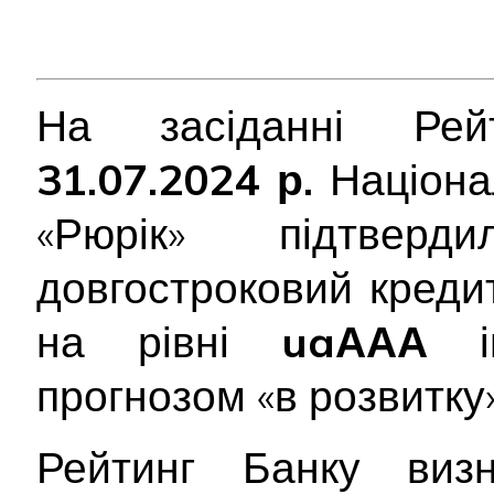
На засіданні Рейт
31.07.2024 р.
Націона
«Рюрік» підтве
довгостроковий креди
на рівні
uaААА
ін
прогнозом «в розвитку»
Рейтинг Банку виз