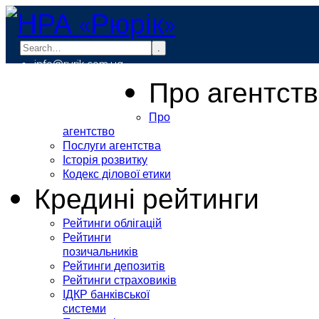
.
info@rurik.com.ua
+38 (099) 037-19-83
Про агентст
Про
агентство
Послуги агентства
Історія розвитку
Кодекс ділової етики
Кредині рейтинги
Рейтинги облігацій
Рейтинги
позичальників
Рейтинги депозитів
Рейтинги страховиків
ІДКР банківської
системи