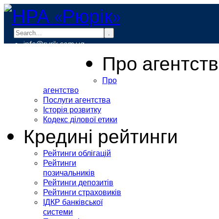
.
info@rurik.com.ua
+38 (099) 037-19-83
Про агентст
Про
агентство
Послуги агентства
Історія розвитку
Кодекс ділової етики
Кредині рейтинги
Рейтинги облігацій
Рейтинги
позичальників
Рейтинги депозитів
Рейтинги страховиків
ІДКР банківської
системи