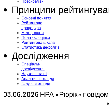
Прес-релізи
Принципи рейтингува
Основні поняття
Рейтингова
процедура
Методологія
Політика оцінки
Рейтингова шкала
Статистика дефолтів
Дослідження
Спеціальні
дослідження
Наукові статті
Аналітичні огляди
Галузеві огляди
03.06.2026 НРА «Рюрік» повідом