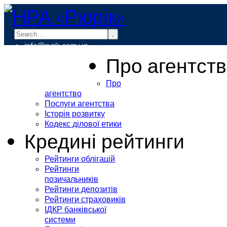
.
info@rurik.com.ua
+38 (099) 037-19-83
Про агентст
Про
агентство
Послуги агентства
Історія розвитку
Кодекс ділової етики
Кредині рейтинги
Рейтинги облігацій
Рейтинги
позичальників
Рейтинги депозитів
Рейтинги страховиків
ІДКР банківської
системи