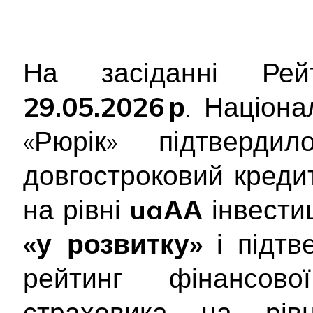
На засіданні Рейт
29.05.2026 р
. Націона
«Рюрік» підтверд
довгостроковий креди
на рівні
uaАА
інвестиц
«у розвитку»
і підт
рейтинг фінансової
страховика на рі