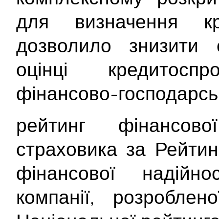
для визначення кр
дозволило знизити с
оцінці кредитосп
фінансово-господарськ
рейтинг фінансової
страховика за Рейти
фінансової надійнос
компанії, розроблен