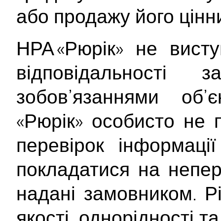
або продажу його цінн
НРА «Рюрік» не вист
відповідальності
зобов’язаннями об’
«Рюрік» особисто не 
перевірок інформаці
покладатися на непер
надані замовником. Рі
якості, однорідності т