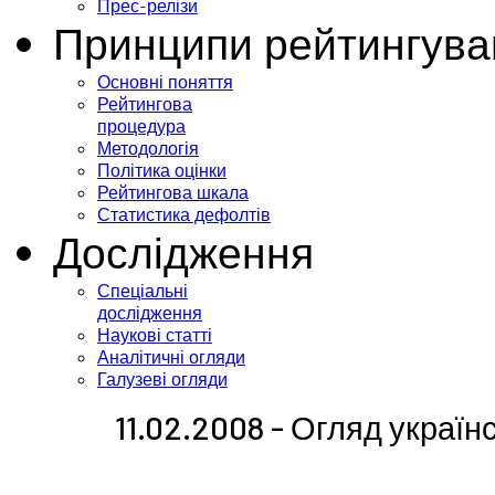
Прес-релізи
Принципи рейтингува
Основні поняття
Рейтингова
процедура
Методологія
Політика оцінки
Рейтингова шкала
Статистика дефолтів
Дослідження
Спеціальні
дослідження
Наукові статті
Аналітичні огляди
Галузеві огляди
11.02.2008 - Огляд українс