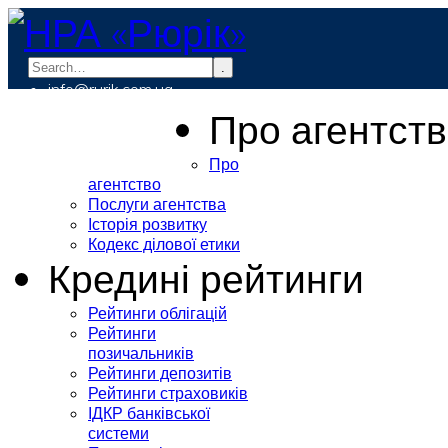
.
info@rurik.com.ua
+38 (099) 037-19-83
Про агентст
Про
агентство
Послуги агентства
Історія розвитку
Кодекс ділової етики
Кредині рейтинги
Рейтинги облігацій
Рейтинги
позичальників
Рейтинги депозитів
Рейтинги страховиків
ІДКР банківської
системи