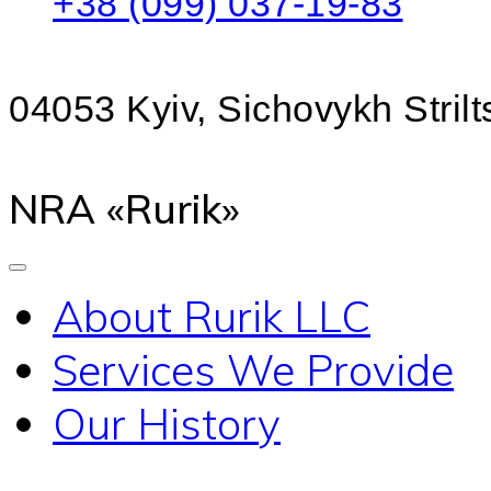
+38 (099) 037-19-83
04053 Kyiv, Sichovykh Strilts
NRA «Rurik»
About Rurik LLC
Services We Provide
Our History