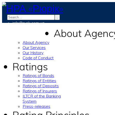
.
info@rurik.com.ua
+38 (099) 037-19-83
About Agenc
About Agency
Our Services
Our History
Code of Conduct
Ratings
Ratings of Bonds
Ratings of Entities
Ratings of Deposits
Ratings of Insurers
ILTCR of the Banking
System
Press-releases