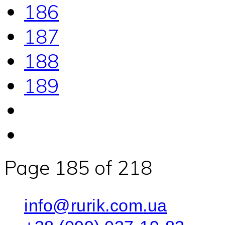
186
187
188
189
Page 185 of 218
info@rurik.com.ua