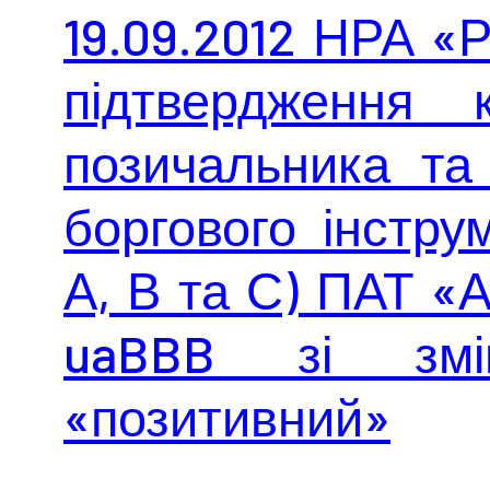
19.09.2012 НРА «
підтвердження 
позичальника та
боргового інструм
А, В та С) ПАТ «
uaBBB зі змі
«позитивний»