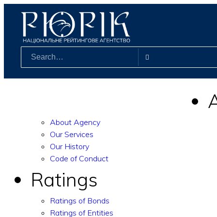
.
info@rurik.com.ua
+38 (099) 037-19-83
About Agency
Our Services
Our History
Code of Conduct
Ratings
Ratings of Bonds
Ratings of Entities